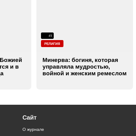
45
РЕЛИГИЯ
 Божией
Минерва: богиня, которая
тся и в
управляла мудростью,
ца
войной и женским ремеслом
Сайт
О журнале