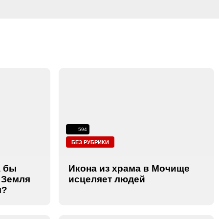
594
БЕЗ РУБРИКИ
а бы
Икона из храма в Мочище
 Земля
исцеляет людей
м?