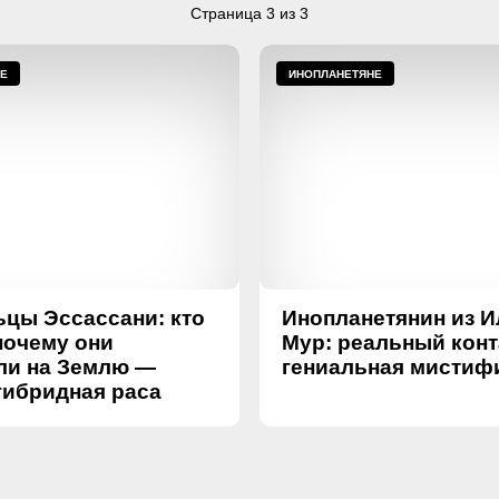
Страница 3 из 3
НЕ
ИНОПЛАНЕТЯНЕ
цы Эссассани: кто
Инопланетянин из И
почему они
Мур: реальный конт
ли на Землю —
гениальная мистиф
гибридная раса