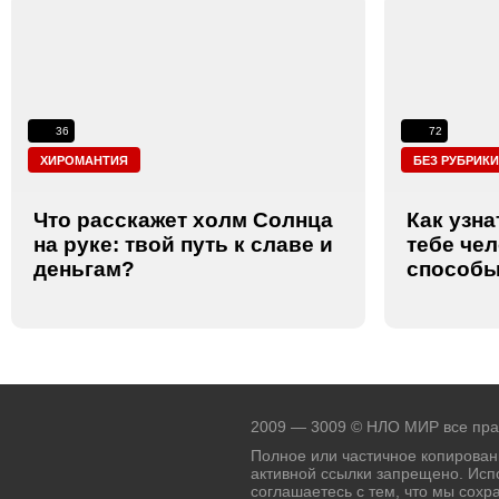
36
72
ХИРОМАНТИЯ
БЕЗ РУБРИК
Что расскажет холм Солнца
Как узна
на руке: твой путь к славе и
тебе че
деньгам?
способы
2009 — 3009 © НЛО МИР все пр
Полное или частичное копировани
активной ссылки запрещено. Исп
соглашаетесь с тем, что мы сохр