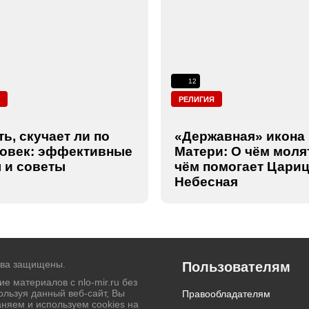
12
И
РЕЛИГИЯ
ть, скучает ли по
«Державная» икона
ловек: эффективные
Матери: О чём моля
 и советы
чём помогает Цари
Небесная
ава защищены.
Пользователям
е материалов с nlo-mir.ru без
ользуя данный веб-сайт, Вы
Правообладателям
аняем и используем cookies на