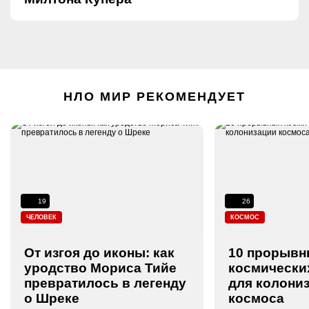
НЛО МИР РЕКОМЕНДУЕТ
19
26
ЧЕЛОВЕК
КОСМОС
От изгоя до иконы: как
10 прорывн
уродство Мориса Тийе
космически
превратилось в легенду
для колони
о Шреке
космоса