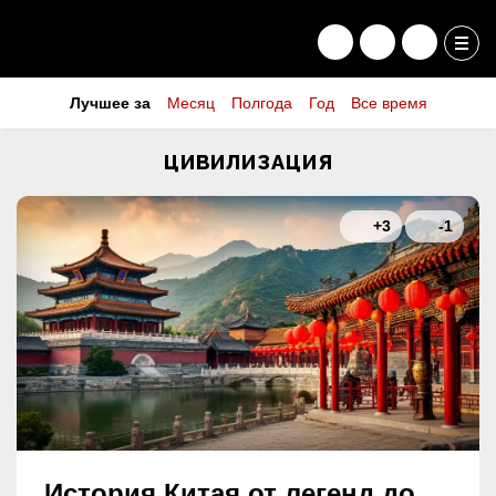
Лучшее за
Месяц
Полгода
Год
Все время
ЦИВИЛИЗАЦИЯ
+3
-1
История Китая от легенд до