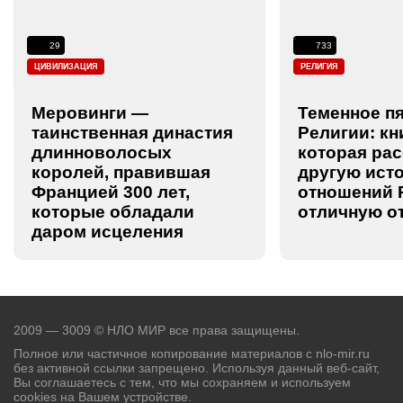
29
733
ЦИВИЛИЗАЦИЯ
РЕЛИГИЯ
Меровинги —
Теменное п
таинственная династия
Религии: кн
длинноволосых
которая ра
королей, правившая
другую ист
Францией 300 лет,
отношений Р
которые обладали
отличную о
даром исцеления
2009 — 3009 © НЛО МИР все права защищены.
Полное или частичное копирование материалов с nlo-mir.ru
без активной ссылки запрещено. Используя данный веб-сайт,
Вы соглашаетесь с тем, что мы сохраняем и используем
cookies на Вашем устройстве.