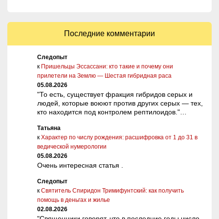
Последние комментарии
Следопыт
к
Пришельцы Эссассани: кто такие и почему они
прилетели на Землю — Шестая гибридная раса
05.08.2026
"То есть, существует фракция гибридов серых и
людей, которые воюют против других серых — тех,
кто находится под контролем рептилоидов."…
Татьяна
к
Характер по числу рождения: расшифровка от 1 до 31 в
ведической нумерологии
05.08.2026
Очень интересная статья .
Следопыт
к
Святитель Спиридон Тримифунтский: как получить
помощь в деньгах и жилье
02.08.2026
"Священники говорят, что в последние годы число