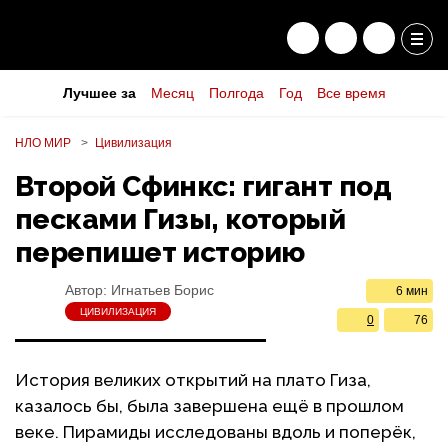
Лучшее за
Месяц
Полгода
Год
Все время
НЛО МИР
Цивилизация
Второй Сфинкс: гигант под
песками Гизы, который
перепишет историю
Автор:
Игнатьев Борис
6 мин
ЦИВИЛИЗАЦИЯ
0
76
История великих открытий на плато Гиза,
казалось бы, была завершена ещё в прошлом
веке. Пирамиды исследованы вдоль и поперёк,