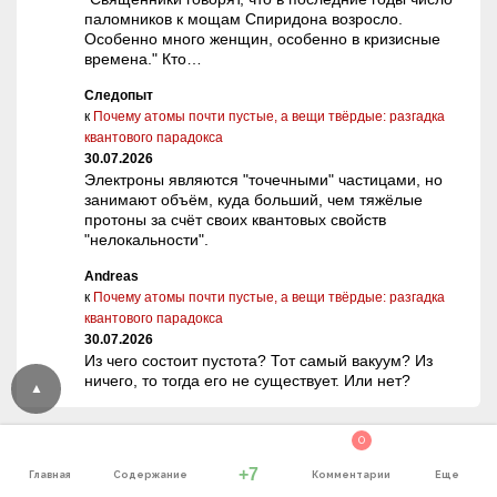
паломников к мощам Спиридона возросло.
Особенно много женщин, особенно в кризисные
времена." Кто…
Следопыт
к
Почему атомы почти пустые, а вещи твёрдые: разгадка
квантового парадокса
30.07.2026
Электроны являются "точечными" частицами, но
занимают объём, куда больший, чем тяжёлые
протоны за счёт своих квантовых свойств
"нелокальности".
Andreas
к
Почему атомы почти пустые, а вещи твёрдые: разгадка
квантового парадокса
30.07.2026
Из чего состоит пустота? Тот самый вакуум? Из
ничего, то тогда его не существует. Или нет?
0
+7
Главная
Содержание
Комментарии
Еще
НЛО МИР РЕКОМЕНДУЕТ