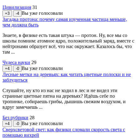
Цивилизация
31
Вы уже голосовали
+3
-4
Загадка протона: почему самая изученная частица меньше,
чем должна быть
Знаете, в физике есть такая штука — протон. Ну, все мы со
школы помним: атомное ядро, положительный заряд, вместе с
нейтронами образует всё, что нас окружает. Казалось бы, что
там ...
Чудеса науки
29
Вы уже голосовали
+4
-0
Лесные метки на деревьях: как читать цветные полоски и не
заблудиться
Слушайте, ну кто из нас не ходил в лес и не видел эти
странные цветные пятна на деревьях? Идёшь себе по
тропинке, собираешь грибы, дышишь свежим воздухом, и
вдруг замечаешь ...
Без рубрики
28
Вы уже голосовали
+4
-0
Сверхсветовой свет: как физики сломали скорость света с
помощью вихрей