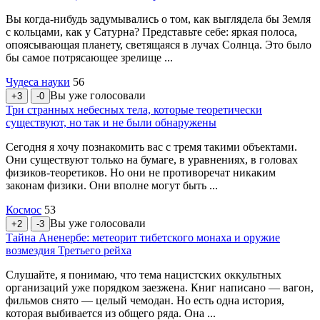
Вы когда-нибудь задумывались о том, как выглядела бы Земля
с кольцами, как у Сатурна? Представьте себе: яркая полоса,
опоясывающая планету, светящаяся в лучах Солнца. Это было
бы самое потрясающее зрелище ...
Чудеса науки
56
Вы уже голосовали
+3
-0
Три странных небесных тела, которые теоретически
существуют, но так и не были обнаружены
Сегодня я хочу познакомить вас с тремя такими объектами.
Они существуют только на бумаге, в уравнениях, в головах
физиков-теоретиков. Но они не противоречат никаким
законам физики. Они вполне могут быть ...
Космос
53
Вы уже голосовали
+2
-3
Тайна Аненербе: метеорит тибетского монаха и оружие
возмездия Третьего рейха
Слушайте, я понимаю, что тема нацистских оккультных
организаций уже порядком заезжена. Книг написано — вагон,
фильмов снято — целый чемодан. Но есть одна история,
которая выбивается из общего ряда. Она ...