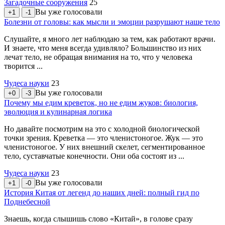
Загадочные сооружения
25
Вы уже голосовали
+1
-1
Болезни от головы: как мысли и эмоции разрушают наше тело
Слушайте, я много лет наблюдаю за тем, как работают врачи.
И знаете, что меня всегда удивляло? Большинство из них
лечат тело, не обращая внимания на то, что у человека
творится ...
Чудеса науки
23
Вы уже голосовали
+0
-3
Почему мы едим креветок, но не едим жуков: биология,
эволюция и кулинарная логика
Но давайте посмотрим на это с холодной биологической
точки зрения. Креветка — это членистоногое. Жук — это
членистоногое. У них внешний скелет, сегментированное
тело, суставчатые конечности. Они оба состоят из ...
Чудеса науки
23
Вы уже голосовали
+1
-0
История Китая от легенд до наших дней: полный гид по
Поднебесной
Знаешь, когда слышишь слово «Китай», в голове сразу