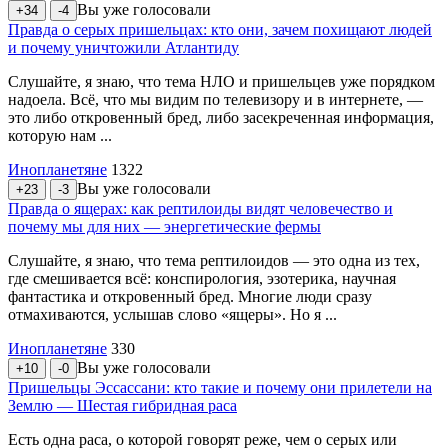
Вы уже голосовали
+34
-4
Правда о серых пришельцах: кто они, зачем похищают людей
и почему уничтожили Атлантиду
Слушайте, я знаю, что тема НЛО и пришельцев уже порядком
надоела. Всё, что мы видим по телевизору и в интернете, —
это либо откровенный бред, либо засекреченная информация,
которую нам ...
Инопланетяне
1322
Вы уже голосовали
+23
-3
Правда о ящерах: как рептилоиды видят человечество и
почему мы для них — энергетические фермы
Слушайте, я знаю, что тема рептилоидов — это одна из тех,
где смешивается всё: конспирология, эзотерика, научная
фантастика и откровенный бред. Многие люди сразу
отмахиваются, услышав слово «ящеры». Но я ...
Инопланетяне
330
Вы уже голосовали
+10
-0
Пришельцы Эссассани: кто такие и почему они прилетели на
Землю — Шестая гибридная раса
Есть одна раса, о которой говорят реже, чем о серых или