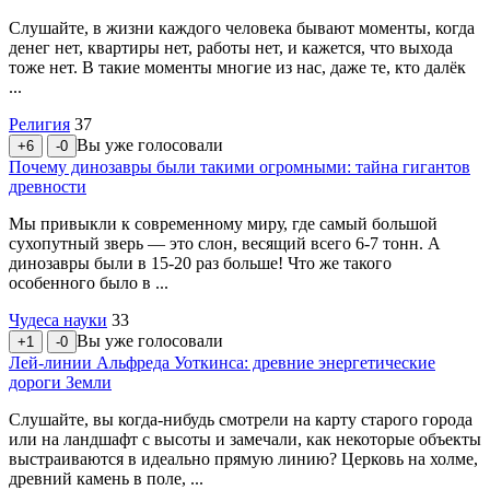
Слушайте, в жизни каждого человека бывают моменты, когда
денег нет, квартиры нет, работы нет, и кажется, что выхода
тоже нет. В такие моменты многие из нас, даже те, кто далёк
...
Религия
37
Вы уже голосовали
+6
-0
Почему динозавры были такими огромными: тайна гигантов
древности
Мы привыкли к современному миру, где самый большой
сухопутный зверь — это слон, весящий всего 6-7 тонн. А
динозавры были в 15-20 раз больше! Что же такого
особенного было в ...
Чудеса науки
33
Вы уже голосовали
+1
-0
Лей-линии Альфреда Уоткинса: древние энергетические
дороги Земли
Слушайте, вы когда-нибудь смотрели на карту старого города
или на ландшафт с высоты и замечали, как некоторые объекты
выстраиваются в идеально прямую линию? Церковь на холме,
древний камень в поле, ...