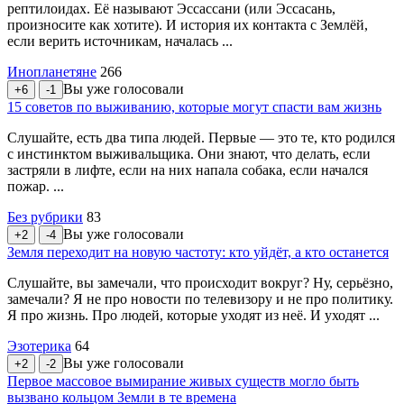
рептилоидах. Её называют Эссассани (или Эссасань,
произносите как хотите). И история их контакта с Землёй,
если верить источникам, началась ...
Инопланетяне
266
Вы уже голосовали
+6
-1
15 советов по выживанию, которые могут спасти вам жизнь
Слушайте, есть два типа людей. Первые — это те, кто родился
с инстинктом выживальщика. Они знают, что делать, если
застряли в лифте, если на них напала собака, если начался
пожар. ...
Без рубрики
83
Вы уже голосовали
+2
-4
Земля переходит на новую частоту: кто уйдёт, а кто останется
Слушайте, вы замечали, что происходит вокруг? Ну, серьёзно,
замечали? Я не про новости по телевизору и не про политику.
Я про жизнь. Про людей, которые уходят из неё. И уходят ...
Эзотерика
64
Вы уже голосовали
+2
-2
Первое массовое вымирание живых существ могло быть
вызвано кольцом Земли в те времена