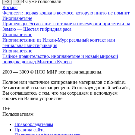
Вы уже голосовали
+3
-0
Космос
Фелисетт: первая кошка в космосе, которую никто не помнит
Инопланетяне
Пришельцы Эссассани: кто такие и почему они прилетели на
Землю — Шестая гибридная раса
Инопланетяне
Инопланетянин из Илкли-Мур: реальный контакт или
гениальная мистификация
Инопланетяне
Тайное правительство, инопланетяне и новый мировой
порядок: доклад Милтона Купера
2009 — 3009 © НЛО МИР все права защищены.
Полное или частичное копирование материалов с nlo-mir.ru
без активной ссылки запрещено. Используя данный веб-сайт,
Вы соглашаетесь с тем, что мы сохраняем и используем
cookies на Вашем устройстве.
16+
Пользователям
Правообладателям
Правила сайта