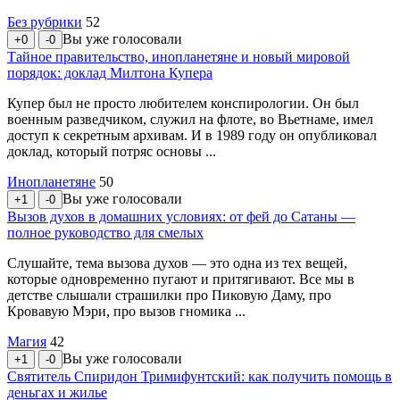
Без рубрики
52
Вы уже голосовали
+0
-0
Тайное правительство, инопланетяне и новый мировой
порядок: доклад Милтона Купера
Купер был не просто любителем конспирологии. Он был
военным разведчиком, служил на флоте, во Вьетнаме, имел
доступ к секретным архивам. И в 1989 году он опубликовал
доклад, который потряс основы ...
Инопланетяне
50
Вы уже голосовали
+1
-0
Вызов духов в домашних условиях: от фей до Сатаны —
полное руководство для смелых
Слушайте, тема вызова духов — это одна из тех вещей,
которые одновременно пугают и притягивают. Все мы в
детстве слышали страшилки про Пиковую Даму, про
Кровавую Мэри, про вызов гномика ...
Магия
42
Вы уже голосовали
+1
-0
Святитель Спиридон Тримифунтский: как получить помощь в
деньгах и жилье