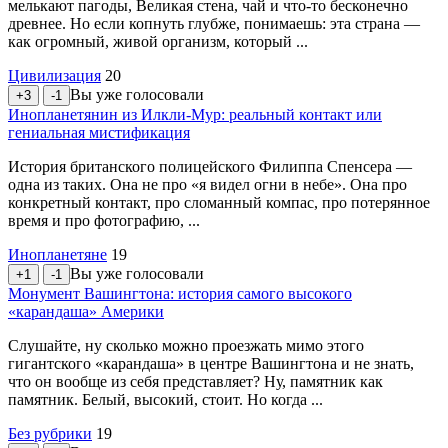
мелькают пагоды, Великая стена, чай и что-то бесконечно
древнее. Но если копнуть глубже, понимаешь: эта страна —
как огромный, живой организм, который ...
Цивилизация
20
Вы уже голосовали
+3
-1
Инопланетянин из Илкли-Мур: реальный контакт или
гениальная мистификация
История британского полицейского Филиппа Спенсера —
одна из таких. Она не про «я видел огни в небе». Она про
конкретный контакт, про сломанный компас, про потерянное
время и про фотографию, ...
Инопланетяне
19
Вы уже голосовали
+1
-1
Монумент Вашингтона: история самого высокого
«карандаша» Америки
Слушайте, ну сколько можно проезжать мимо этого
гигантского «карандаша» в центре Вашингтона и не знать,
что он вообще из себя представляет? Ну, памятник как
памятник. Белый, высокий, стоит. Но когда ...
Без рубрики
19