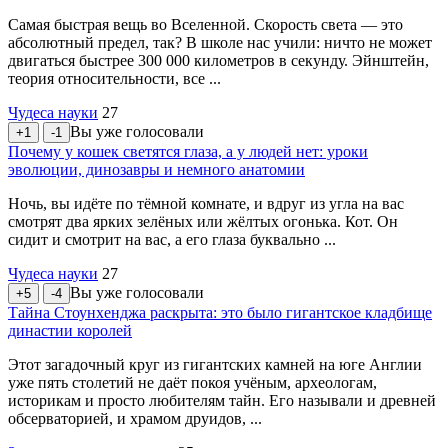
Самая быстрая вещь во Вселенной. Скорость света — это
абсолютный предел, так? В школе нас учили: ничто не может
двигаться быстрее 300 000 километров в секунду. Эйнштейн,
теория относительности, все ...
Чудеса науки
27
Вы уже голосовали
+1
-1
Почему у кошек светятся глаза, а у людей нет: уроки
эволюции, динозавры и немного анатомии
Ночь, вы идёте по тёмной комнате, и вдруг из угла на вас
смотрят два ярких зелёных или жёлтых огонька. Кот. Он
сидит и смотрит на вас, а его глаза буквально ...
Чудеса науки
27
Вы уже голосовали
+5
-4
Тайна Стоунхенджа раскрыта: это было гигантское кладбище
династии королей
Этот загадочный круг из гигантских камней на юге Англии
уже пять столетий не даёт покоя учёным, археологам,
историкам и просто любителям тайн. Его называли и древней
обсерваторией, и храмом друидов, ...