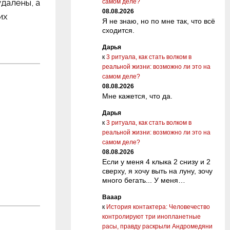
удалены, а
самом деле?
08.08.2026
их
Я не знаю, но по мне так, что всё
сходится.
Дарья
к
3 ритуала, как стать волком в
реальной жизни: возможно ли это на
самом деле?
08.08.2026
Мне кажется, что да.
Дарья
к
3 ритуала, как стать волком в
реальной жизни: возможно ли это на
самом деле?
08.08.2026
Если у меня 4 клыка 2 снизу и 2
сверху, я хочу выть на луну, зочу
много бегать... У меня…
Вааар
к
История контактера: Человечество
контролируют три инопланетные
расы, правду раскрыли Андромедяни