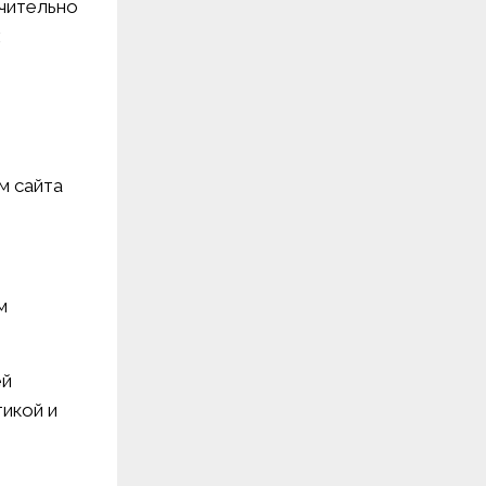
чительно
х
м сайта
м
ей
икой и