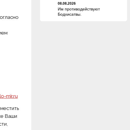
08.08.2026
Им противодействуют
Бодхисатвы.
согласно
ием
o-mir.ru
зместить
се Ваши
сти,