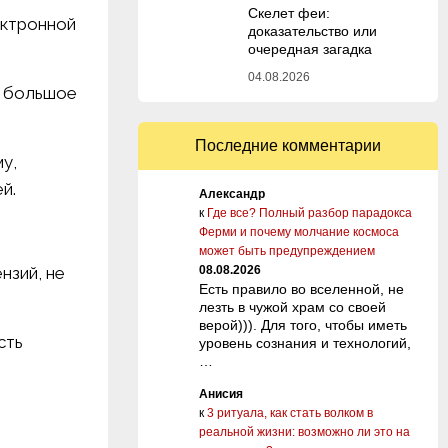
Скелет феи:
ектронной
доказательство или
очередная загадка
04.08.2026
и большое
Последние комментарии
у,
й.
Александр
к
Где все? Полный разбор парадокса
Ферми и почему молчание космоса
может быть предупреждением
нзий, не
08.08.2026
Есть правило во вселенной, не
лезть в чужой храм со своей
верой))). Для того, чтобы иметь
сть
уровень сознания и технологий,
…
Анисия
к
3 ритуала, как стать волком в
реальной жизни: возможно ли это на