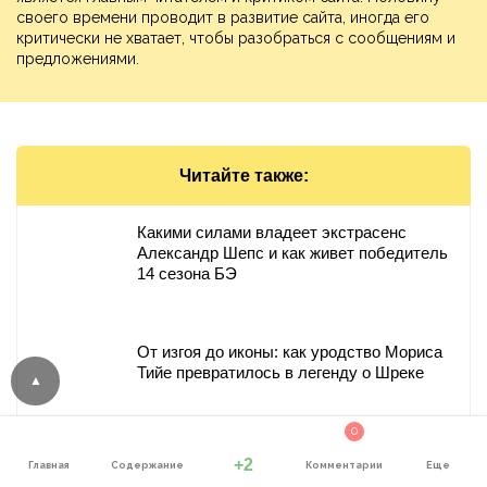
своего времени проводит в развитие сайта, иногда его
критически не хватает, чтобы разобраться с сообщениям и
предложениями.
Читайте также:
Какими силами владеет экстрасенс
Александр Шепс и как живет победитель
14 сезона БЭ
От изгоя до иконы: как уродство Мориса
Тийе превратилось в легенду о Шреке
0
+2
Главная
Содержание
Комментарии
Еще
Иван Поддубный — непобеждённый