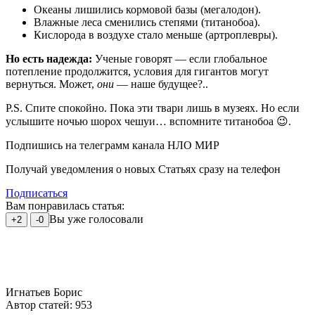
Океаны лишились кормовой базы (мегалодон).
Влажные леса сменились степями (титанобоа).
Кислорода в воздухе стало меньше (артроплевры).
Но есть надежда:
Ученые говорят — если глобальное
потепление продолжится, условия для гигантов могут
вернуться. Может,
они
— наше будущее?..
P.S. Спите спокойно. Пока эти твари лишь в музеях. Но если
услышите ночью шорох чешуи… вспомните титанобоа 😉.
Подпишись на телеграмм канала НЛО МИР
Получай уведомления о новых Статьях сразу на телефон
Подписаться
Вам понравилась статья:
Вы уже голосовали
+2
-0
Игнатьев Борис
Автор статей: 953