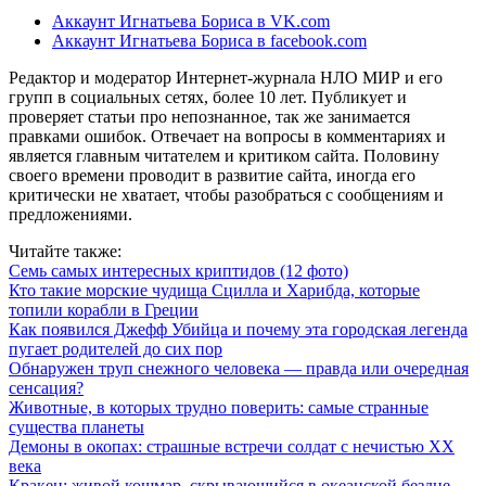
Аккаунт Игнатьева Бориса в VK.com
Аккаунт Игнатьева Бориса в facebook.com
Редактор и модератор Интернет-журнала НЛО МИР и его
групп в социальных сетях, более 10 лет. Публикует и
проверяет статьи про непознанное, так же занимается
правками ошибок. Отвечает на вопросы в комментариях и
является главным читателем и критиком сайта. Половину
своего времени проводит в развитие сайта, иногда его
критически не хватает, чтобы разобраться с сообщениям и
предложениями.
Читайте также:
Семь самых интересных криптидов (12 фото)
Кто такие морские чудища Сцилла и Харибда, которые
топили корабли в Греции
Как появился Джефф Убийца и почему эта городская легенда
пугает родителей до сих пор
Обнаружен труп снежного человека — правда или очередная
сенсация?
Животные, в которых трудно поверить: самые странные
существа планеты
Демоны в окопах: страшные встречи солдат с нечистью XX
века
Кракен: живой кошмар, скрывающийся в океанской бездне