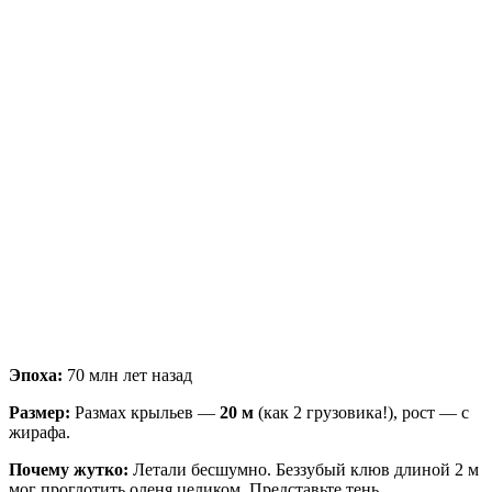
Эпоха:
70 млн лет назад
Размер:
Размах крыльев —
20 м
(как 2 грузовика!), рост — с
жирафа.
Почему жутко:
Летали бесшумно. Беззубый клюв длиной 2 м
мог проглотить оленя целиком. Представьте тень,