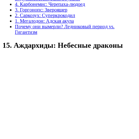
4. Карбонемис: Черепаха-людоед
3. Горгонопс: Звероящер
2. Саркозух: Суперкрокодил
1. Мегалодон: Адская акула
Почему они вымерли? Ледниковый период vs.
Гигантизм
15. Аждархиды: Небесные драконы