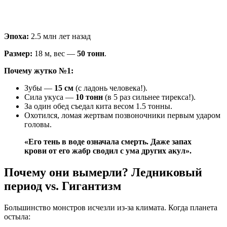
Эпоха:
2.5 млн лет назад
Размер:
18 м, вес —
50 тонн
.
Почему жутко №1:
Зубы —
15 см
(с ладонь человека!).
Сила укуса —
10 тонн
(в 5 раз сильнее тирекса!).
За один обед съедал кита весом 1.5 тонны.
Охотился, ломая жертвам позвоночники первым ударом
головы.
«Его тень в воде означала смерть. Даже запах
крови от его жабр сводил с ума других акул».
Почему они вымерли? Ледниковый
период vs. Гигантизм
Большинство монстров исчезли из-за климата. Когда планета
остыла: