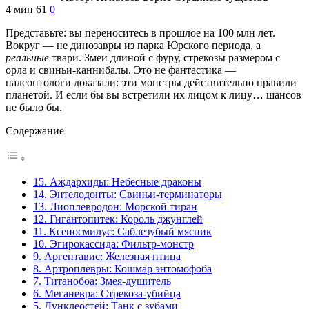
4 мин
61
0
Представьте: вы переноситесь в прошлое на 100 млн лет.
Вокруг — не динозавры из парка Юрского периода, а
реальные
твари. Змеи длиной с фуру, стрекозы размером с
орла и свиньи-каннибалы. Это не фантастика —
палеонтологи доказали: эти монстры действительно правили
планетой. И если бы вы встретили их лицом к лицу… шансов
не было бы.
Содержание
15. Аждархиды: Небесные драконы
14. Энтелодонты: Свиньи-терминаторы
13. Лиоплевродон: Морской тиран
12. Гигантопитек: Король джунглей
11. Ксеносмилус: Саблезубый мясник
10. Эгирокассида: Фильтр-монстр
9. Аргентавис: Железная птица
8. Артроплевры: Кошмар энтомофоба
7. Титанобоа: Змея-душитель
6. Меганевра: Стрекоза-убийца
5. Дунклеостей: Танк с зубами