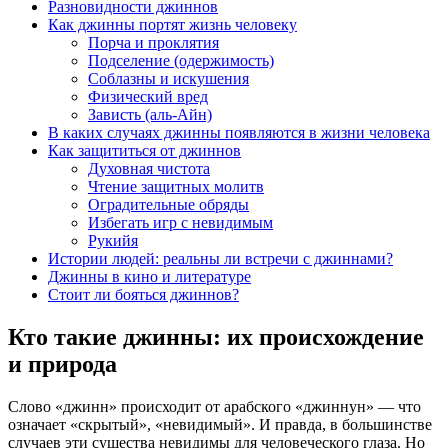
Разновидности джиннов
Как джинны портят жизнь человеку
Порча и проклятия
Подселение (одержимость)
Соблазны и искушения
Физический вред
Зависть (аль-Айн)
В каких случаях джинны появляются в жизни человека
Как защититься от джиннов
Духовная чистота
Чтение защитных молитв
Оградительные обряды
Избегать игр с невидимым
Рукийя
Истории людей: реальны ли встречи с джиннами?
Джинны в кино и литературе
Стоит ли бояться джиннов?
Кто такие джинны: их происхождение
и природа
Слово «джинн» происходит от арабского «джиннун» — что
означает «скрытый», «невидимый». И правда, в большинстве
случаев эти существа невидимы для человеческого глаза. Но