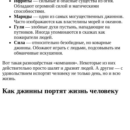
Ифриты
— сильные и опасные существа из огня.
Обладают огромной силой и магическими
способностями.
Мариды
— одни из самых могущественных джиннов.
Часто изображаются как властелины морей и океанов.
Гули
— злобные духи пустынь, нападающие на
путников. Иногда упоминаются в сказках как
пожиратели людей.
Сила
— относительно безобидные, но коварные
джинны. Обожают играть с людьми, подсовывать им
обманчивые искушения.
Вот такая разношёрстная «компания». Некоторые из них
действительно просто шалят и дразнят людей. А другие — с
удовольствием испортят человеку не только день, но и всю
жизнь.
Как джинны портят жизнь человеку