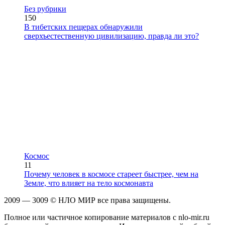
Без рубрики
150
В тибетских пещерах обнаружили
сверхъестественную цивилизацию, правда ли это?
Космос
11
Почему человек в космосе стареет быстрее, чем на
Земле, что влияет на тело космонавта
2009 — 3009 © НЛО МИР все права защищены.
Полное или частичное копирование материалов с nlo-mir.ru