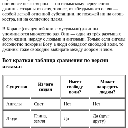
они вовсе не эфемерны — по исламскому вероучению
джинны созданы из огня, точнее, из «бездымного огня» —
особой легкой огненной субстанции, не похожей ни на огонь
костра, ни на солнечное пламя.
В Коране (священной книге мусульман) джинны
упоминаются множество раз. Они — одна из трёх разумных
форм жизни, наряду с людьми и ангелами. Только если ангелы
абсолютно покорны Богу, а люди обладают свободой воли, то
джинны тоже свободны выбирать между добром и злом.
Вот краткая таблица сравнения по версии
ислама:
Имеет
Может
Из чего
Существо
свободу
навредить
создан
воли?
людям?
Ангелы
Свет
Нет
Нет
Глина,
Да (друг
Люди
Да
земля
другу)