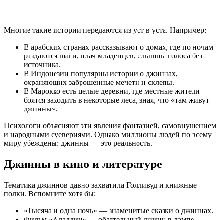
Многие такие истории передаются из уст в уста. Например:
В арабских странах рассказывают о домах, где по ночам
раздаются шаги, плач младенцев, слышны голоса без
источника.
В Индонезии популярны истории о джиннах,
охраняющих заброшенные мечети и склепы.
В Марокко есть целые деревни, где местные жители
боятся заходить в некоторые леса, зная, что «там живут
джинны».
Психологи объясняют эти явления фантазией, самовнушением
и народными суевериями. Однако миллионы людей по всему
миру убеждены: джинны — это реальность.
Джинны в кино и литературе
Тематика джиннов давно захватила Голливуд и книжные
полки. Вспомните хотя бы:
«Тысяча и одна ночь» — знаменитые сказки о джиннах.
Фильм «Аладдин» — обаятельный джинн в лампе.