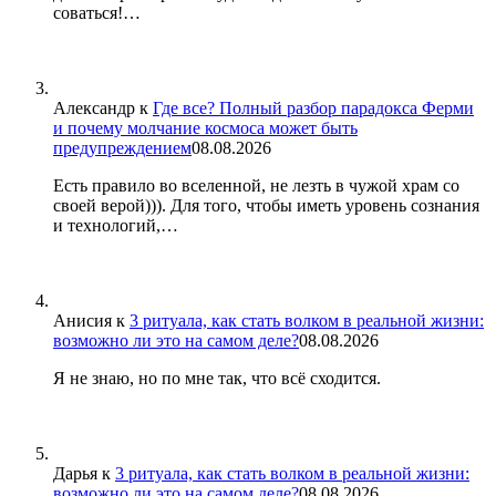
соваться!…
Александр
к
Где все? Полный разбор парадокса Ферми
и почему молчание космоса может быть
предупреждением
08.08.2026
Есть правило во вселенной, не лезть в чужой храм со
своей верой))). Для того, чтобы иметь уровень сознания
и технологий,…
Анисия
к
3 ритуала, как стать волком в реальной жизни:
возможно ли это на самом деле?
08.08.2026
Я не знаю, но по мне так, что всё сходится.
Дарья
к
3 ритуала, как стать волком в реальной жизни:
возможно ли это на самом деле?
08.08.2026