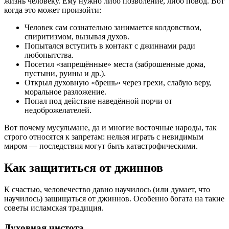
жизнь человеку. Ему нужно либо позволение, либо повод. Вот
когда это может произойти:
Человек сам сознательно занимается колдовством,
спиритизмом, вызывая духов.
Попытался вступить в контакт с джиннами ради
любопытства.
Посетил «запрещённые» места (заброшенные дома,
пустыни, руины и др.).
Открыл духовную «брешь» через грехи, слабую веру,
моральное разложение.
Попал под действие наведённой порчи от
недоброжелателей.
Вот почему мусульмане, да и многие восточные народы, так
строго относятся к запретам: нельзя играть с невидимым
миром — последствия могут быть катастрофическими.
Как защититься от джиннов
К счастью, человечество давно научилось (или думает, что
научилось) защищаться от джиннов. Особенно богата на такие
советы исламская традиция.
Духовная чистота