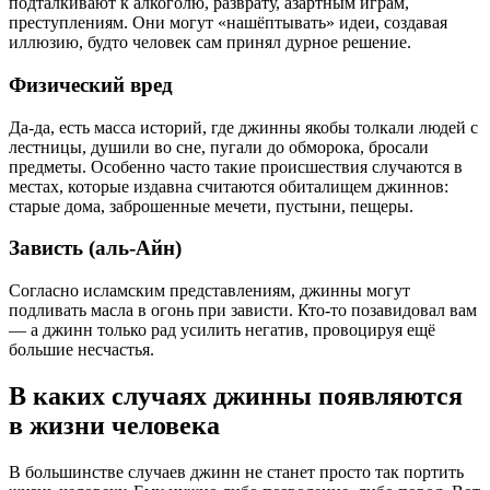
подталкивают к алкоголю, разврату, азартным играм,
преступлениям. Они могут «нашёптывать» идеи, создавая
иллюзию, будто человек сам принял дурное решение.
Физический вред
Да-да, есть масса историй, где джинны якобы толкали людей с
лестницы, душили во сне, пугали до обморока, бросали
предметы. Особенно часто такие происшествия случаются в
местах, которые издавна считаются обиталищем джиннов:
старые дома, заброшенные мечети, пустыни, пещеры.
Зависть (аль-Айн)
Согласно исламским представлениям, джинны могут
подливать масла в огонь при зависти. Кто-то позавидовал вам
— а джинн только рад усилить негатив, провоцируя ещё
большие несчастья.
В каких случаях джинны появляются
в жизни человека
В большинстве случаев джинн не станет просто так портить