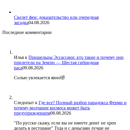
Скелет феи: доказательство или очередная
загадка
04.08.2026
Последние комментарии
Илья
к
Пришельцы Эссассани: кто такие и почему они
прилетели на Землю — Шестая гибридная
раса
09.08.2026
Солью увлекается явно🤣
Следопыт
к
Где все? Полный разбор парадокса Ферми и
почему молчание космоса может быть
предупреждением
08.08.2026
"По русски скажу, если вы не имеете денег не хрен
делать в ресторане" Туда и с деньгами лучше не