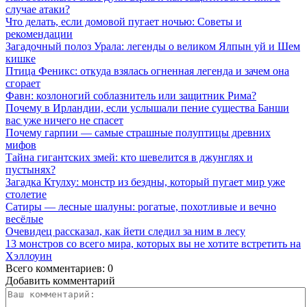
случае атаки?
Что делать, если домовой пугает ночью: Советы и
рекомендации
Загадочный полоз Урала: легенды о великом Ялпын уй и Шем
кишке
Птица Феникс: откуда взялась огненная легенда и зачем она
сгорает
Фавн: козлоногий соблазнитель или защитник Рима?
Почему в Ирландии, если услышали пение существа Банши
вас уже ничего не спасет
Почему гарпии — самые страшные полуптицы древних
мифов
Тайна гигантских змей: кто шевелится в джунглях и
пустынях?
Загадка Ктулху: монстр из бездны, который пугает мир уже
столетие
Сатиры — лесные шалуны: рогатые, похотливые и вечно
весёлые
Очевидец рассказал, как йети следил за ним в лесу
13 монстров со всего мира, которых вы не хотите встретить на
Хэллоуин
Всего комментариев: 0
Добавить комментарий