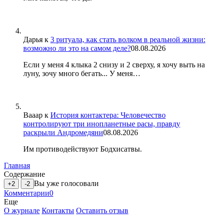
Дарья
к
3 ритуала, как стать волком в реальной жизни:
возможно ли это на самом деле?
08.08.2026
Если у меня 4 клыка 2 снизу и 2 сверху, я хочу выть на
луну, зочу много бегать... У меня…
Вааар
к
История контактера: Человечество
контролируют три инопланетные расы, правду
раскрыли Андромедяни
08.08.2026
Им противодействуют Бодхисатвы.
Главная
Содержание
Вы уже голосовали
+2
-2
Комментарии
0
Еще
О журнале
Контакты
Оставить отзыв