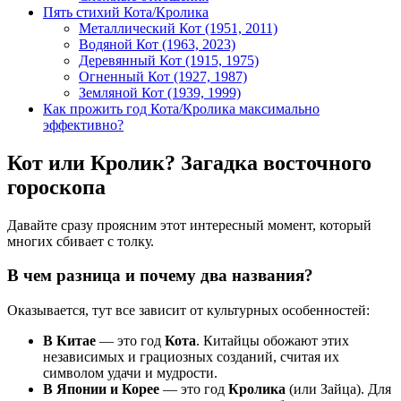
Пять стихий Кота/Кролика
Металлический Кот (1951, 2011)
Водяной Кот (1963, 2023)
Деревянный Кот (1915, 1975)
Огненный Кот (1927, 1987)
Земляной Кот (1939, 1999)
Как прожить год Кота/Кролика максимально
эффективно?
Кот или Кролик? Загадка восточного
гороскопа
Давайте сразу проясним этот интересный момент, который
многих сбивает с толку.
В чем разница и почему два названия?
Оказывается, тут все зависит от культурных особенностей:
В Китае
— это год
Кота
. Китайцы обожают этих
независимых и грациозных созданий, считая их
символом удачи и мудрости.
В Японии и Корее
— это год
Кролика
(или Зайца). Для