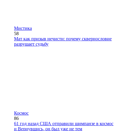
Мистика
58
Мат как призыв нечисти: почему сквернословие
разрушает судьбу
Космос
86
61 год назад США отправили шимпанзе в космос
и Вернувшись, он был уже не тем