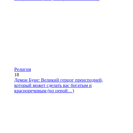
Религия
18
Демон Буне: Великий герцог преисподней,
который может сделать вас богатым и
красноречивым (но ценой…)