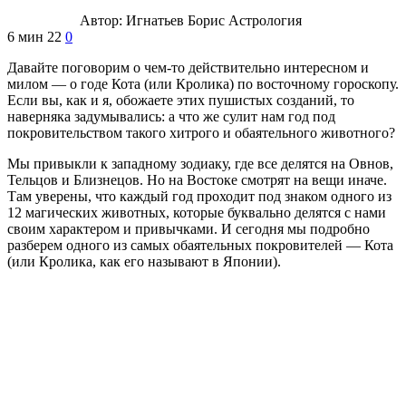
Автор:
Игнатьев Борис
Астрология
6 мин
22
0
Давайте поговорим о чем-то действительно интересном и
милом — о годе Кота (или Кролика) по восточному гороскопу.
Если вы, как и я, обожаете этих пушистых созданий, то
наверняка задумывались: а что же сулит нам год под
покровительством такого хитрого и обаятельного животного?
Мы привыкли к западному зодиаку, где все делятся на Овнов,
Тельцов и Близнецов. Но на Востоке смотрят на вещи иначе.
Там уверены, что каждый год проходит под знаком одного из
12 магических животных, которые буквально делятся с нами
своим характером и привычками. И сегодня мы подробно
разберем одного из самых обаятельных покровителей — Кота
(или Кролика, как его называют в Японии).