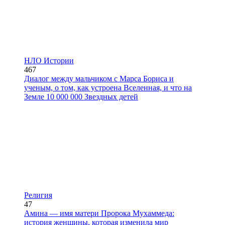
НЛО Истории
467
Диалог между мальчиком с Марса Бориса и
ученым, о том, как устроена Вселенная, и что на
Земле 10 000 000 Звездных детей
Религия
47
Амина — имя матери Пророка Мухаммеда:
история женщины, которая изменила мир