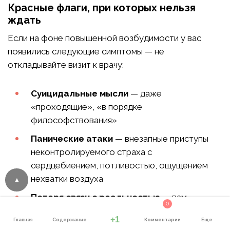
Красные флаги, при которых нельзя
ждать
Если на фоне повышенной возбудимости у вас
появились следующие симптомы — не
откладывайте визит к врачу:
Суицидальные мысли
— даже
«проходящие», «в порядке
философствования»
Панические атаки
— внезапные приступы
неконтролируемого страха с
сердцебиением, потливостью, ощущением
нехватки воздуха
Потеря связи с реальностью
— вам
0
кажется, что люди вокруг говорят о вас, что
+1
Главная
Содержание
Комментарии
Еще
вас преследуют, что в голову вставляют