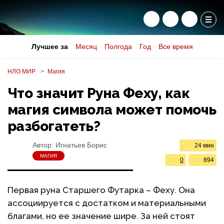
Лучшее за
Месяц
Полгода
Год
Все время
НЛО МИР
Магия
Что значит Руна Феху, как
магия символа может помочь
разбогатеть?
Автор:
Игнатьев Борис
24 мин
МАГИЯ
0
894
Первая руна Старшего Футарка – Феху. Она
ассоциируется с достатком и материальными
благами, но ее значение шире. За ней стоят