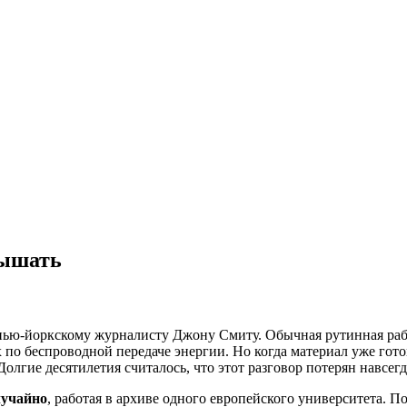
лышать
ю нью-йоркскому журналисту Джону Смиту. Обычная рутинная рабо
 по беспроводной передаче энергии. Но когда материал уже гото
олгие десятилетия считалось, что этот разговор потерян навсегд
лучайно
, работая в архиве одного европейского университета.