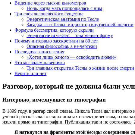
Видение через тысячи километров
Ночь, когда мать попрощалась с ним
Три слоя человеческого существа
Энергетическая анатомия по Тесле
Загадка глаз Теслы: индикатор внутренней энергии
Формула бессмертия, которую скрыли
Энергия не исчезает — она меняет форму
Почему интервью засекретили на 80 лет
Опасная философия, а не чертежи
Последняя запись гения
«Хотел лишь одного — освободить людей»
Что мы знаем наверняка
Три главных открытия Теслы о жизни после смерти
Верить или нет
Разговор, который не должны были ус
Интервью, исчезнувшее из типографии
В 1899 году, в разгар своей славы, Никола Тесла дал интервь
учёный рассказывал о своих опытах с электричеством, о планах
изъяли прямо из типографии. Публикация так и не состоялась. Д
Я наткнулся на фрагменты этой беседы совершенно с