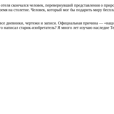
отеля скончался человек, перевернувший представления о приро
ремя на столетие. Человек, который мог бы подарить миру беспла
 все дневники, чертежи и записи. Официальная причина — «наци
го написал старик-изобретатель? Я много лет изучаю наследие Те