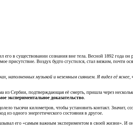
 его в существовании сознания вне тела. Весной 1892 года он 
ое присутствие. Воздух будто сгустился, стал вязким, почти о
ках, наполненных музыкой и неземным сиянием. Я видел её яснее,
а из Сербии, подтверждающая её смерть, пришла через нескольк
мое экспериментальное доказательство
.
одолело тысячи километров, чтобы установить контакт. Значит, 
ход из одного энергетического состояния в другое.
 называл его «самым важным экспериментом в своей жизни». И он