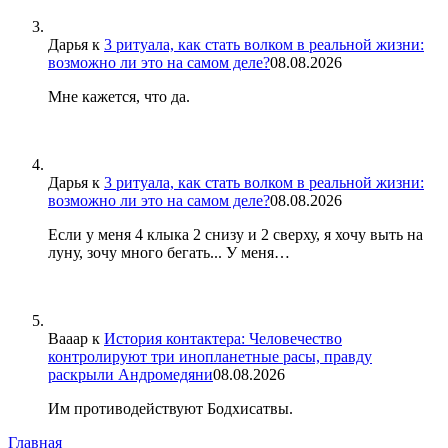
Дарья
к
3 ритуала, как стать волком в реальной жизни:
возможно ли это на самом деле?
08.08.2026
Мне кажется, что да.
Дарья
к
3 ритуала, как стать волком в реальной жизни:
возможно ли это на самом деле?
08.08.2026
Если у меня 4 клыка 2 снизу и 2 сверху, я хочу выть на
луну, зочу много бегать... У меня…
Вааар
к
История контактера: Человечество
контролируют три инопланетные расы, правду
раскрыли Андромедяни
08.08.2026
Им противодействуют Бодхисатвы.
Главная