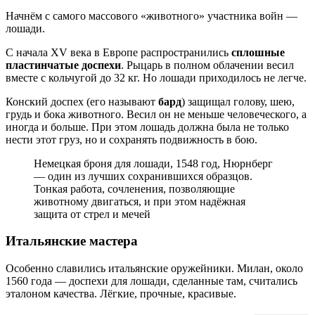
Начнём с самого массового «животного» участника войн —
лошади.
С начала XV века в Европе распространились
сплошные
пластинчатые доспехи
. Рыцарь в полном облачении весил
вместе с кольчугой до 32 кг. Но лошади приходилось не легче.
Конский доспех (его называют
бард
) защищал голову, шею,
грудь и бока животного. Весил он не меньше человеческого, а
иногда и больше. При этом лошадь должна была не только
нести этот груз, но и сохранять подвижность в бою.
Немецкая броня для лошади, 1548 год, Нюрнберг
— один из лучших сохранившихся образцов.
Тонкая работа, сочленения, позволяющие
животному двигаться, и при этом надёжная
защита от стрел и мечей
Итальянские мастера
Особенно славились итальянские оружейники. Милан, около
1560 года — доспехи для лошади, сделанные там, считались
эталоном качества. Лёгкие, прочные, красивые.