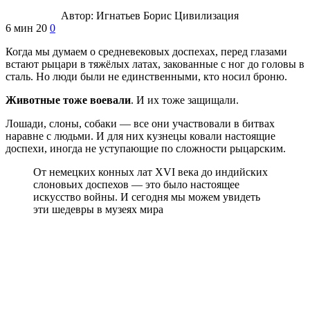
Автор:
Игнатьев Борис
Цивилизация
6 мин
20
0
Когда мы думаем о средневековых доспехах, перед глазами
встают рыцари в тяжёлых латах, закованные с ног до головы в
сталь. Но люди были не единственными, кто носил броню.
Животные тоже воевали
. И их тоже защищали.
Лошади, слоны, собаки — все они участвовали в битвах
наравне с людьми. И для них кузнецы ковали настоящие
доспехи, иногда не уступающие по сложности рыцарским.
От немецких конных лат XVI века до индийских
слоновьих доспехов — это было настоящее
искусство войны. И сегодня мы можем увидеть
эти шедевры в музеях мира