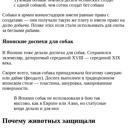
с одной собакой, чем сотни солдат без собаки
Собаки в армии конкистадоров имели равные права с
солдатами — они получали такую же плату и имели право на
долю добычи. Позже этих псов стали использовать для охоты
за беглыми рабами.
Японские доспехи для собак
В Японии тоже делали доспехи для собак. Сохранился
экземпляр, датируемый серединой XVIII — серединой XIX
века.
Скорее всего, такая собака принадлежала богатому самураю
или дайме (феодалу). Доспех выполнен в традиционном
японском стиле — пластины, шнуровка, лакированные
поверхности.
В Японии собак не использовали в бою так
массово, как в Европе или Азии, но статусные
вещи делали и для них
Почему животных защищали