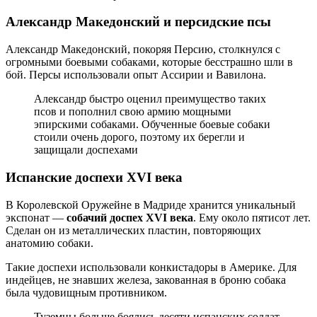
Александр Македонский и персидские псы
Александр Македонский, покоряя Персию, столкнулся с
огромными боевыми собаками, которые бесстрашно шли в
бой. Персы использовали опыт Ассирии и Вавилона.
Александр быстро оценил преимущество таких
псов и пополнил свою армию мощными
эпирскими собаками. Обученные боевые собаки
стоили очень дорого, поэтому их берегли и
защищали доспехами
Испанские доспехи XVI века
В Королевской Оружейне в Мадриде хранится уникальный
экспонат —
собачий доспех XVI века
. Ему около пятисот лет.
Сделан он из металлических пластин, повторяющих
анатомию собаки.
Такие доспехи использовали конкистадоры в Америке. Для
индейцев, не знавших железа, закованная в броню собака
была чудовищным противником.
Туземцы больше боялись десяти испанских солдат