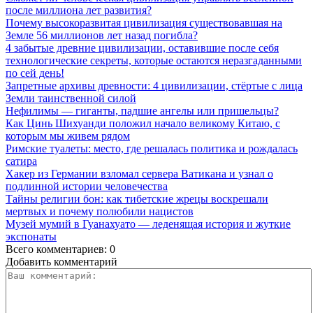
после миллиона лет развития?
Почему высокоразвитая цивилизация существовавшая на
Земле 56 миллионов лет назад погибла?
4 забытые древние цивилизации, оставившие после себя
технологические секреты, которые остаются неразгаданными
по сей день!
Запретные архивы древности: 4 цивилизации, стёртые с лица
Земли таинственной силой
Нефилимы — гиганты, падшие ангелы или пришельцы?
Как Цинь Шихуанди положил начало великому Китаю, с
которым мы живем рядом
Римские туалеты: место, где решалась политика и рождалась
сатира
Хакер из Германии взломал сервера Ватикана и узнал о
подлинной истории человечества
Тайны религии бон: как тибетские жрецы воскрешали
мертвых и почему полюбили нацистов
Музей мумий в Гуанахуато — леденящая история и жуткие
экспонаты
Всего комментариев: 0
Добавить комментарий