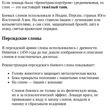
Если лошадь была «бронетранспортёром» средневековья, то
слон — это настоящий
тяжёлый танк
.
Боевых слонов использовали в Индии, Персии, странах Юго-
Восточной Азии. На них ставили башни с лучниками или
копьеметателями, а сам слон, защищённый бронёй, шёл в
атаку, сметая вражеские порядки.
Персидские слоны
В персидской армии слоны использовались с древности.
Начиная с 1450 года до нас дошли изображения и описания
слонов в пластинчатых доспехах.
Реконструкция персидского боевого слона показывает:
Голову животного защищает металлическая маска
Бока прикрыты попонами с нашитыми пластинами
На спине — башня с воинами
Слонов боялись не только за их физическую мощь,
но и за психологический эффект. Лошади врага, не
привыкшие к виду и запаху слонов, впадали в
панику и сбрасывали всадников