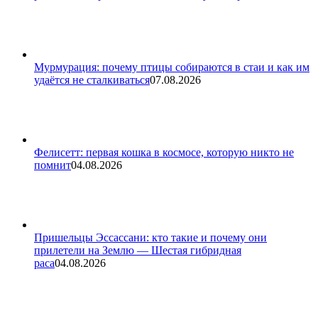
Мурмурация: почему птицы собираются в стаи и как им
удаётся не сталкиваться
07.08.2026
Фелисетт: первая кошка в космосе, которую никто не
помнит
04.08.2026
Пришельцы Эссассани: кто такие и почему они
прилетели на Землю — Шестая гибридная
раса
04.08.2026