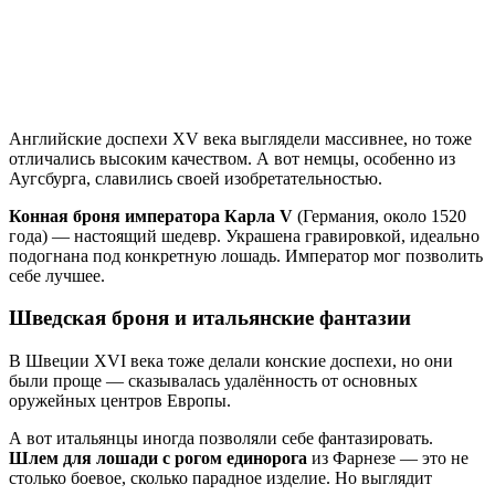
Английские доспехи XV века выглядели массивнее, но тоже
отличались высоким качеством. А вот немцы, особенно из
Аугсбурга, славились своей изобретательностью.
Конная броня императора Карла V
(Германия, около 1520
года) — настоящий шедевр. Украшена гравировкой, идеально
подогнана под конкретную лошадь. Император мог позволить
себе лучшее.
Шведская броня и итальянские фантазии
В Швеции XVI века тоже делали конские доспехи, но они
были проще — сказывалась удалённость от основных
оружейных центров Европы.
А вот итальянцы иногда позволяли себе фантазировать.
Шлем для лошади с рогом единорога
из Фарнезе — это не
столько боевое, сколько парадное изделие. Но выглядит