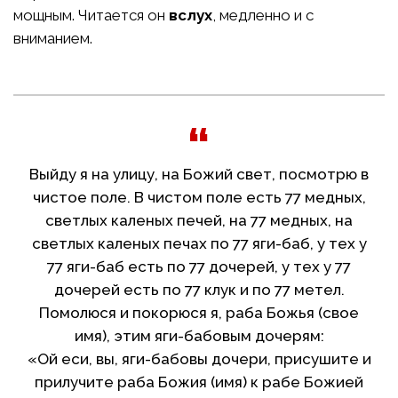
мощным. Читается он
вслух
, медленно и с
вниманием.
Выйду я на улицу, на Божий свет, посмотрю в
чистое поле. В чистом поле есть 77 медных,
светлых каленых печей, на 77 медных, на
светлых каленых печах по 77 яги-баб, у тех у
77 яги-баб есть по 77 дочерей, у тех у 77
дочерей есть по 77 клук и по 77 метел.
Помолюся и покорюся я, раба Божья (свое
имя), этим яги-бабовым дочерям:
«Ой еси, вы, яги-бабовы дочери, присушите и
прилучите раба Божия (имя) к рабе Божией