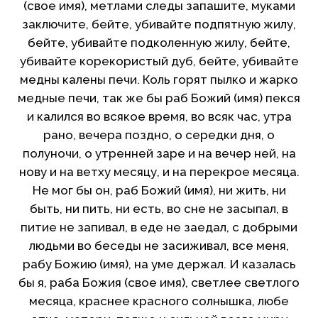
(свое имя), метлами следы запашите, муками
заключите, бейте, убивайте подпятную жилу,
бейте, убивайте подколенную жилу, бейте,
убивайте корекористый дуб, бейте, убивайте
медны калены печи. Коль горят пылко и жарко
медные печи, так же бы раб Божий (имя) пекся
и калился во всякое время, во всяк час, утра
рано, вечера поздно, о середки дня, о
полуночи, о утренней заре и на вечер ней, на
нову и на ветху месяцу, и на перекрое месяца.
Не мог бы он, раб Божий (имя), ни жить, ни
быть, ни пить, ни есть, во сне не засыпал, в
питие не запивал, в еде не заедал, с добрыми
людьми во беседы не засиживал, все меня,
рабу Божию (имя), на уме держал. И казалась
бы я, раба Божия (свое имя), светлее светлого
месяца, краснее красного солнышка, любе