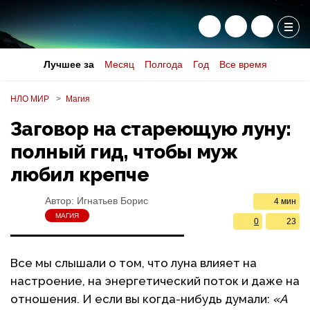
Лучшее за
Месяц
Полгода
Год
Все время
НЛО МИР
Магия
Заговор на стареющую луну:
полный гид, чтобы муж
любил крепче
Автор:
Игнатьев Борис
4 мин
МАГИЯ
0
23
Все мы слышали о том, что луна влияет на
настроение, на энергетический поток и даже на
отношения. И если вы когда-нибудь думали:
«А