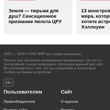
Земля — тюрьма для
13 монстров
душ? Сенсационное
мира, котор
признание пилота ЦРУ
хотите встр
Хэллоуин
2009 — 3009 © НЛО МИР все права защищены.
Полное или частичное копирование материалов с nlo-mir.ru
без активной ссылки запрещено. Используя данный веб-сайт,
Вы соглашаетесь с тем, что мы сохраняем и используем
cookies на Вашем устройстве.
16+
Пользователям
Сайт
Правообладателям
О журнале
Правила сайта
Реклама