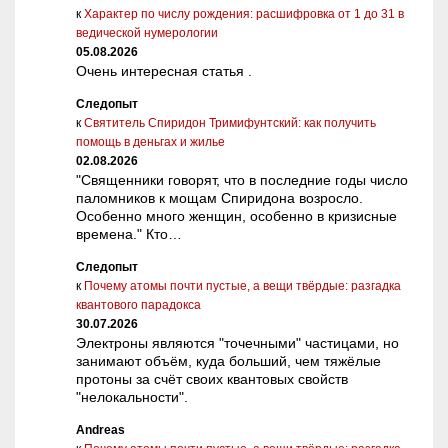
к
Характер по числу рождения: расшифровка от 1 до 31 в
ведической нумерологии
05.08.2026
Очень интересная статья .
Следопыт
к
Святитель Спиридон Тримифунтский: как получить
помощь в деньгах и жилье
02.08.2026
"Священники говорят, что в последние годы число
паломников к мощам Спиридона возросло.
Особенно много женщин, особенно в кризисные
времена." Кто…
Следопыт
к
Почему атомы почти пустые, а вещи твёрдые: разгадка
квантового парадокса
30.07.2026
Электроны являются "точечными" частицами, но
занимают объём, куда больший, чем тяжёлые
протоны за счёт своих квантовых свойств
"нелокальности".
Andreas