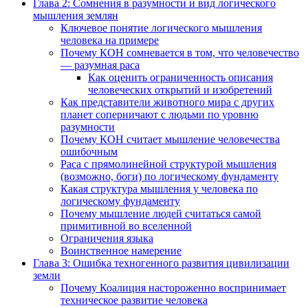
Глава 2: Сомнения в разумности и вид логического
мышления землян
Ключевое понятие логического мышления
человека на примере
Почему КОН сомневается в том, что человечество
— разумная раса
Как оценить ограниченность описания
человеческих открытий и изобретений
Как представители животного мира с других
планет соперничают с людьми по уровню
разумности
Почему КОН считает мышление человечества
ошибочным
Раса с прямолинейной структурой мышления
(возможно, боги) по логическому фундаменту
Какая структура мышления у человека по
логическому фундаменту
Почему мышление людей считаться самой
примитивной во вселенной
Ограничения языка
Воинственное намерение
Глава 3: Ошибка техногенного развития цивилизации
земли
Почему Коалиция настороженно воспринимает
техническое развитие человека