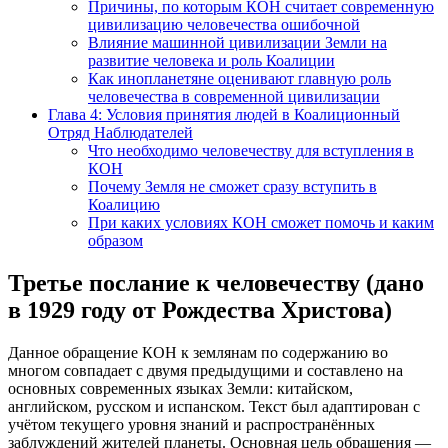
Причины, по которым КОН считает современную
цивилизацию человечества ошибочной
Влияние машинной цивилизации Земли на
развитие человека и роль Коалиции
Как инопланетяне оценивают главную роль
человечества в современной цивилизации
Глава 4: Условия принятия людей в Коалиционный
Отряд Наблюдателей
Что необходимо человечеству для вступления в
КОН
Почему Земля не сможет сразу вступить в
Коалицию
При каких условиях КОН сможет помочь и каким
образом
Третье послание к человечеству (дано
в 1929 году от Рождества Христова)
Данное обращение КОН к землянам по содержанию во
многом совпадает с двумя предыдущими и составлено на
основных современных языках Земли: китайском,
английском, русском и испанском. Текст был адаптирован с
учётом текущего уровня знаний и распространённых
заблуждений жителей планеты. Основная цель обращения —