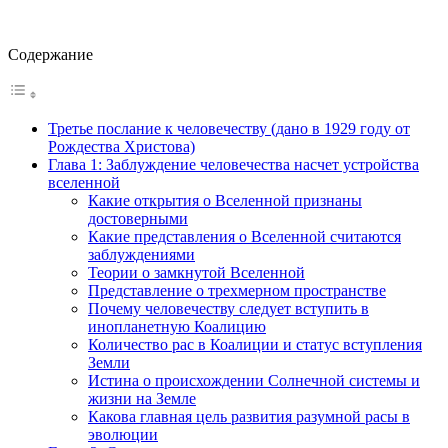
Содержание
Третье послание к человечеству (дано в 1929 году от
Рождества Христова)
Глава 1: Заблуждение человечества насчет устройства
вселенной
Какие открытия о Вселенной признаны
достоверными
Какие представления о Вселенной считаются
заблуждениями
Теории о замкнутой Вселенной
Представление о трехмерном пространстве
Почему человечеству следует вступить в
инопланетную Коалицию
Количество рас в Коалиции и статус вступления
Земли
Истина о происхождении Солнечной системы и
жизни на Земле
Какова главная цель развития разумной расы в
эволюции