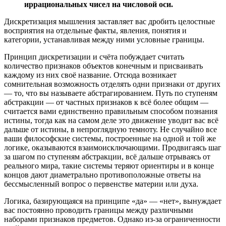
иррациональных чисел на числовой оси.
Дискретизация мышления заставляет вас дробить целостные
восприятия на отдельные факты, явления, понятия и
категории, устанавливая между ними условные границы.
Принцип дискретизации и счёта побуждает считать
количество признаков объектов конечным и присваивать
каждому из них своё название. Отсюда возникает
сомнительная возможность отделять одни признаки от других
— то, что вы называете абстрагированием. Путь по ступеням
абстракции — от частных признаков к всё более общим —
считается вами единственно правильным способом познания
истины, тогда как на самом деле это движение уводит вас всё
дальше от истины, в непроглядную темноту. Не случайно все
ваши философские системы, построенные на одной и той же
логике, оказываются взаимоисключающими. Продвигаясь шаг
за шагом по ступеням абстракции, всё дальше отрываясь от
реального мира, такие системы теряют ориентиры и в конце
концов дают диаметрально противоположные ответы на
бессмысленный вопрос о первенстве материи или духа.
Логика, базирующаяся на принципе «да» — «нет», вынуждает
вас постоянно проводить границы между различными
наборами признаков предметов. Однако из-за ограниченности