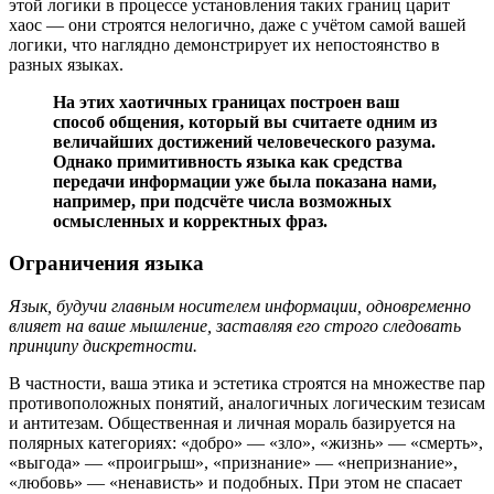
этой логики в процессе установления таких границ царит
хаос — они строятся нелогично, даже с учётом самой вашей
логики, что наглядно демонстрирует их непостоянство в
разных языках.
На этих хаотичных границах построен ваш
способ общения, который вы считаете одним из
величайших достижений человеческого разума.
Однако примитивность языка как средства
передачи информации уже была показана нами,
например, при подсчёте числа возможных
осмысленных и корректных фраз.
Ограничения языка
Язык, будучи главным носителем информации, одновременно
влияет на ваше мышление, заставляя его строго следовать
принципу дискретности.
В частности, ваша этика и эстетика строятся на множестве пар
противоположных понятий, аналогичных логическим тезисам
и антитезам. Общественная и личная мораль базируется на
полярных категориях: «добро» — «зло», «жизнь» — «смерть»,
«выгода» — «проигрыш», «признание» — «непризнание»,
«любовь» — «ненависть» и подобных. При этом не спасает