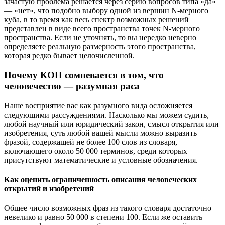
зачастую проблема решается через серию вопросов типа «да»
— «нет», что подобно выбору одной из вершин N-мерного
куба, в то время как весь спектр возможных решений
представлен в виде всего пространства точек N-мерного
пространства. Если не уточнять, то вы нередко неверно
определяете реальную размерность этого пространства,
которая редко бывает целочисленной.
Почему КОН сомневается в том, что
человечество — разумная раса
Наше восприятие вас как разумного вида осложняется
следующими рассуждениями. Насколько мы можем судить,
любой научный или юридический закон, смысл открытия или
изобретения, суть любой вашей мысли можно выразить
фразой, содержащей не более 100 слов из словаря,
включающего около 50 000 терминов, среди которых
присутствуют математические и условные обозначения.
Как оценить ограниченность описания человеческих
открытий и изобретений
Общее число возможных фраз из такого словаря достаточно
невелико и равно 50 000 в степени 100. Если же оставить