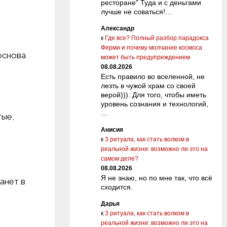
ресторане" Туда и с деньгами
лучше не соваться!…
Александр
к
Где все? Полный разбор парадокса
Ферми и почему молчание космоса
основа
может быть предупреждением
08.08.2026
Есть правило во вселенной, не
лезть в чужой храм со своей
верой))). Для того, чтобы иметь
уровень сознания и технологий,
…
тые,
Анисия
к
3 ритуала, как стать волком в
реальной жизни: возможно ли это на
самом деле?
08.08.2026
Я не знаю, но по мне так, что всё
анет в
сходится.
Дарья
к
3 ритуала, как стать волком в
реальной жизни: возможно ли это на