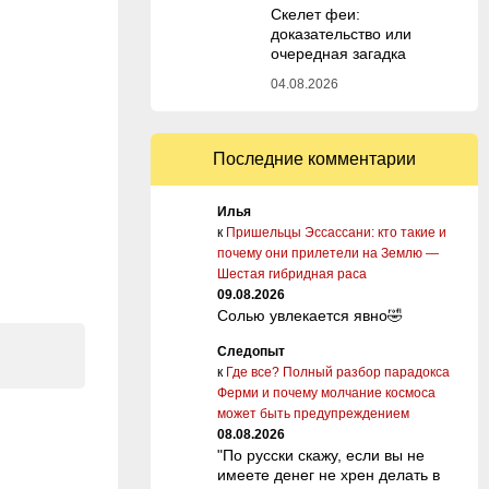
Скелет феи:
доказательство или
очередная загадка
04.08.2026
Последние комментарии
Илья
к
Пришельцы Эссассани: кто такие и
почему они прилетели на Землю —
Шестая гибридная раса
09.08.2026
Солью увлекается явно🤣
Следопыт
к
Где все? Полный разбор парадокса
Ферми и почему молчание космоса
может быть предупреждением
08.08.2026
"По русски скажу, если вы не
имеете денег не хрен делать в