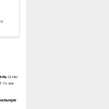
ет
ель
(а мы
И то же
авильную