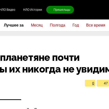
НЛО Видео
НЛО Истории
Пришельцы
Лучшее за
Месяц
Полгода
Год
Все время
планетяне почти
мы их никогда не увиди
0
47