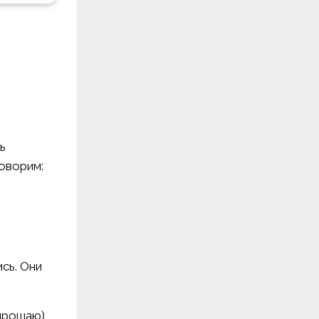
ь
говорим:
сь. Они
прощаю),