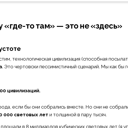
 «где-то там» — это не «здесь»
пустоте
тим, технологическая цивилизация (способная посылат
а
. Это чертовски пессимистичный сценарий. Мы как бы 
400 цивилизаций.
ода, если бы они собрались вместе. Но они не собрали
0 000 световых лет
и толщиной в пару тысяч.
 площади в 8 миллиардов кубических световых лет (я у