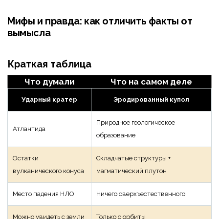
Мифы и правда: как отличить факты от
вымысла
Краткая таблица
Что думали
Что на самом деле
Ударный кратер
Эродированный купол
Природное геологическое
Атлантида
образование
Остатки
Складчатые структуры +
вулканического конуса
магматический плутон
Место падения НЛО
Ничего сверхъестественного
Можно увидеть с земли
Только с орбиты