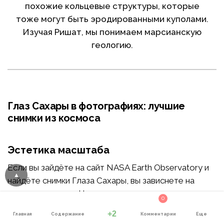
похожие кольцевые структуры, которые
тоже могут быть эродированными куполами.
Изучая Ришат, мы понимаем марсианскую
геологию.
Глаз Сахары в фотографиях: лучшие
снимки из космоса
Эстетика масштаба
Если вы зайдёте на сайт NASA Earth Observatory и
найдёте снимки Глаза Сахары, вы зависнете на
несколько минут. На одном из них, сделанном с
0
МКС 17 декабря 2011 года, кольца выглядят как
+2
Главная
Содержание
Комментарии
Еще
жидкая рябь.