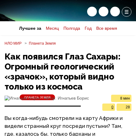
Лучшее за
Месяц
Полгода
Год
Все время
НЛО МИР
Планета Земля
Как появился Глаз Сахары:
Огромный геологический
«зрачок», который видно
только из космоса
ПЛАНЕТА ЗЕМЛЯ
Автор:
Игнатьев Борис
8 мин
0
28
Вы когда-нибудь смотрели на карту Африки и
видели странный круг посреди пустыни? Там,
где, казалось бы, только барханы и