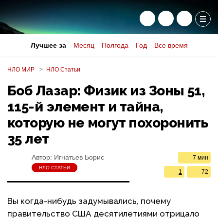
Лучшее за
Месяц
Полгода
Год
Все время
НЛО МИР
НЛО Статьи
Боб Лазар: Физик из Зоны 51,
115-й элемент и тайна,
которую не могут похоронить
35 лет
Автор:
Игнатьев Борис
7 мин
НЛО СТАТЬИ
1
72
Вы когда-нибудь задумывались, почему
правительство США десятилетиями отрицало