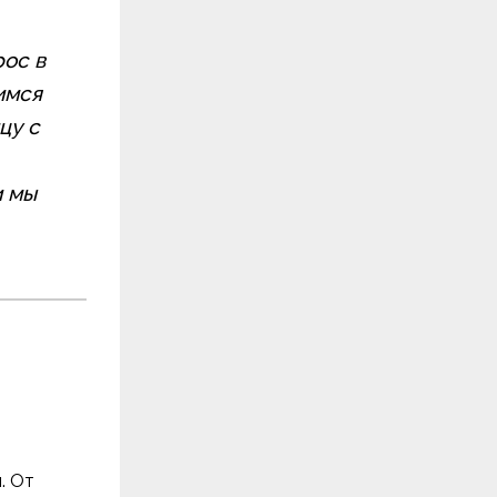
рос в
имся
цу с
и мы
. От