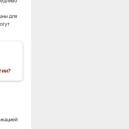
ведливо
шны для
огут
гии?
икацией