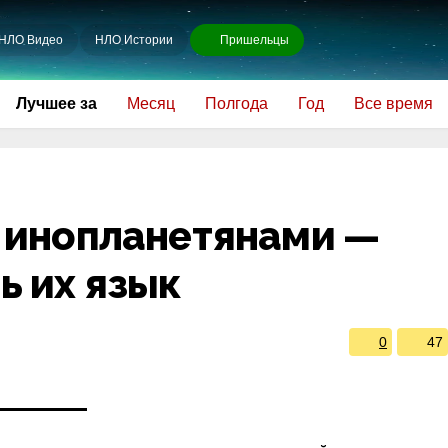
НЛО Видео
НЛО Истории
Пришельцы
Лучшее за
Месяц
Полгода
Год
Все время
с инопланетянами —
ь их язык
0
47