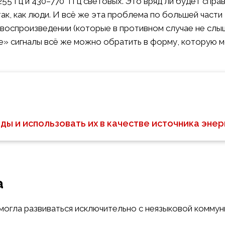
55 Гц и 430–770 ТГц световых. Это вряд ли будет спра
ак, как люди. И всё же эта проблема по большей части
м воспроизведении (которые в противном случае не слы
е» сигналы всё же можно обратить в форму, которую м
ды и использовать их в качестве источника энер
а
могла развиваться исключительно с неязыковой коммун