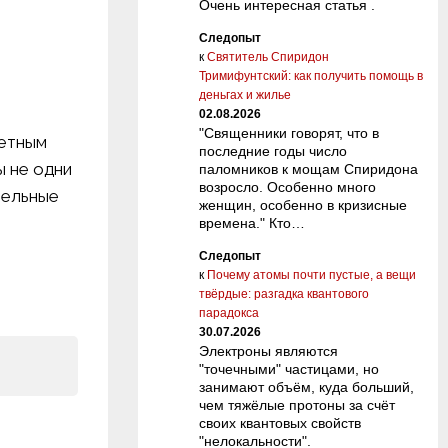
Очень интересная статья .
Следопыт
к
Святитель Спиридон
Тримифунтский: как получить помощь в
деньгах и жилье
02.08.2026
"Священники говорят, что в
нетным
последние годы число
ы не одни
паломников к мощам Спиридона
возросло. Особенно много
тельные
женщин, особенно в кризисные
времена." Кто…
Следопыт
к
Почему атомы почти пустые, а вещи
твёрдые: разгадка квантового
парадокса
30.07.2026
Электроны являются
"точечными" частицами, но
занимают объём, куда больший,
чем тяжёлые протоны за счёт
своих квантовых свойств
"нелокальности".