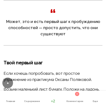
Может, это и есть первый шаг к пробуждению
способностей — просто допустить, что они
существуют
Твой первый шаг
Если хочешь попробовать, вот простое
упражнение из практикума Оксаны Поляковой.
Возьми маленький лист бумаги. Положи на ладонь.
0
Закрой глаза, сделай несколько глубоких вдохов.
+2
Представь, что твой ум и этот лист — одно целое.
Главная
Содержание
Комментарии
Еще