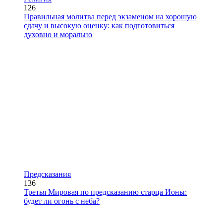
126
Правильная молитва перед экзаменом на хорошую
сдачу и высокую оценку: как подготовиться
духовно и морально
Предсказания
136
Третья Мировая по предсказанию старца Ионы:
будет ли огонь с неба?