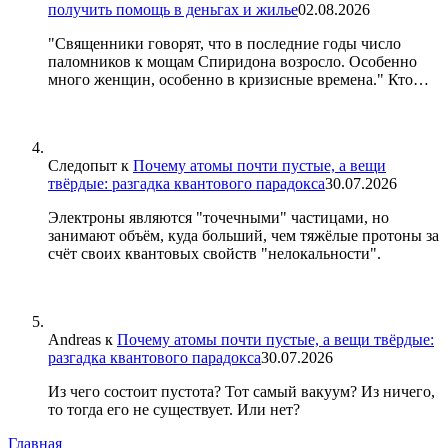
получить помощь в деньгах и жилье
02.08.2026
"Священники говорят, что в последние годы число
паломников к мощам Спиридона возросло. Особенно
много женщин, особенно в кризисные времена." Кто…
Следопыт
к
Почему атомы почти пустые, а вещи
твёрдые: разгадка квантового парадокса
30.07.2026
Электроны являются "точечными" частицами, но
занимают объём, куда больший, чем тяжёлые протоны за
счёт своих квантовых свойств "нелокальности".
Andreas
к
Почему атомы почти пустые, а вещи твёрдые:
разгадка квантового парадокса
30.07.2026
Из чего состоит пустота? Тот самый вакуум? Из ничего,
то тогда его не существует. Или нет?
Главная