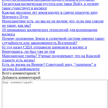
Гигантская космическая пустота или такое Войд, и почему
такое существует в космосе
Каждые миллион лет земля входит в самую опасную зону
Млечного Пути
Инопланетяне есть, но мы их не видим: что, если они совсем
не такие, как мы?
10 прорывных космических технологий для колонизации
космоса
Почему положение Земли в солнечной системе именно такое:
случайность или закономерность Вселенной?
61 год назад США отправили шимпанзе в космос и
Вернувшись, он был уже не тем
Марсианские грибы? Ученые подозревают, что на Красной
планете есть жизнь!
Есть ли жизнь на Венере? Советский зонд, “скорпион” и
загадка Ксанфомалити
Всего комментариев: 0
Добавить комментарий