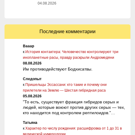
04.08.2026
Последние комментарии
Вааар
к
История контактера: Человечество контролируют три
инопланетные расы, правду раскрыли Андромедяни
08.08.2026
Им противодействуют Бодхисатвы.
Следопыт
к
Пришельцы Эссассани: кто такие и почему они
прилетели на Землю — Шестая гибридная раса
05.08.2026
"То есть, существует фракция гибридов серых и
людей, которые воюют против других серых — тех,
кто находится под контролем рептилоидов."…
Татьяна
к
Характер по числу рождения: расшифровка от 1 до 31 в
ведической нумерологии