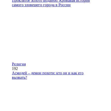
Проклятое золото Бодайбо: Кровавая история
самого зловещего города в России
Религия
192
Асмодей – демон похоти: кто он и как его
вызвать?