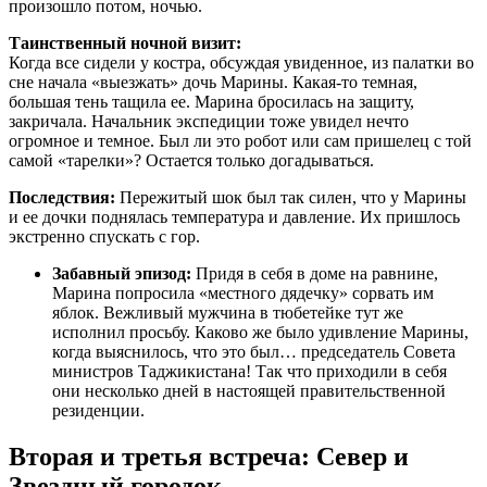
произошло потом, ночью.
Таинственный ночной визит:
Когда все сидели у костра, обсуждая увиденное, из палатки во
сне начала «выезжать» дочь Марины. Какая-то темная,
большая тень тащила ее. Марина бросилась на защиту,
закричала. Начальник экспедиции тоже увидел нечто
огромное и темное. Был ли это робот или сам пришелец с той
самой «тарелки»? Остается только догадываться.
Последствия:
Пережитый шок был так силен, что у Марины
и ее дочки поднялась температура и давление. Их пришлось
экстренно спускать с гор.
Забавный эпизод:
Придя в себя в доме на равнине,
Марина попросила «местного дядечку» сорвать им
яблок. Вежливый мужчина в тюбетейке тут же
исполнил просьбу. Каково же было удивление Марины,
когда выяснилось, что это был… председатель Совета
министров Таджикистана! Так что приходили в себя
они несколько дней в настоящей правительственной
резиденции.
Вторая и третья встреча: Север и
Звездный городок