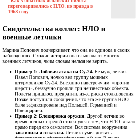
Как 3 опытных испанских пилота
переговаривались с НЛО, но правда в
1968 году
Свидетельства коллег: НЛО и
военные летчики
Марина Попович подчеркивает, что она не одинока в своих
наблюдениях. Схожие истории она слышала от многих
военных летчиков, чьим словам нельзя не верить.
Пример 1: Лобовая атака на Су-24.
Ее муж, летчик
Павел Попович, ночью вел группу мощных
штурмовиков Су-24. Внезапно навстречу им, «против
шерсти», беззвучно прошли три неизвестных объекта.
Полеты пришлось прекратить из-за риска столкновения.
Позже поступили сообщения, что эта же группа НЛО
была зафиксирована над Польшей, Германией и
Швейцарией.
Пример 2: Блокировка оружия.
Другой летчик во
время ночных стрельб столкнулся с тем, что НЛО встало
прямо перед его самолетом. Вся система вооружения
заклинила и отказала.
Летчик сумел достать