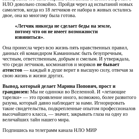
НЛО довольно спокойно. Пройдя через ад испытаний новых
самолетов, когда из 18 летчиков ее набора в живых остались
двое, она ко многому была готова.
«Летчик никогда не сделает беды на земле,
потому что он не имеет возможности
извиниться»
.
Она пронесла через всю жизнь пять нравственных правил,
данных ей командиром Каманиным: быть безупречным,
честным, ответственным, добрым и смелым. И утверждала,
что среди летчиков, космонавтов и моряков
не бывает
атеистов
— каждый в душе верит в высшую силу, отвечая за
свою жизнь и жизни других.
Вывод, который делает Марина Попович, прост и
грандиозен:
Мы не одиноки во Вселенной. И «летающие
тарелки» — это проявление иного, возможно, более развитого
разума, который давно наблюдает за нами. Игнорировать
такие свидетельства, подкрепленные опытом профессионалов
высочайшего класса, — значит, закрывать глаза на одну из
величайших тайн нашего мира.
Подпишись на телеграмм канала НЛО МИР