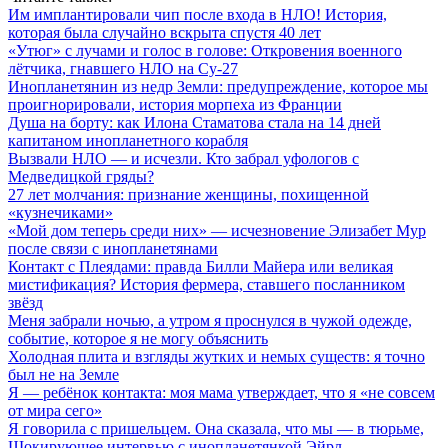
Им имплантировали чип после входа в НЛО! История,
которая была случайно вскрыта спустя 40 лет
«Утюг» с лучами и голос в голове: Откровения военного
лётчика, гнавшего НЛО на Су-27
Инопланетянин из недр Земли: предупреждение, которое мы
проигнорировали, история морпеха из Франции
Душа на борту: как Илона Стаматова стала на 14 дней
капитаном инопланетного корабля
Вызвали НЛО — и исчезли. Кто забрал уфологов с
Медведицкой гряды?
27 лет молчания: признание женщины, похищенной
«кузнечиками»
«Мой дом теперь среди них» — исчезновение Элизабет Мур
после связи с инопланетянами
Контакт с Плеядами: правда Билли Майера или великая
мистификация? История фермера, ставшего посланником
звёзд
Меня забрали ночью, а утром я проснулся в чужой одежде,
событие, которое я не могу объяснить
Холодная плита и взгляды жутких и немых существ: я точно
был не на Земле
Я — ребёнок контакта: моя мама утверждает, что я «не совсем
от мира сего»
Я говорила с пришельцем. Она сказала, что мы — в тюрьме,
Шокирующее интервью с инопланетянкой Эйрл