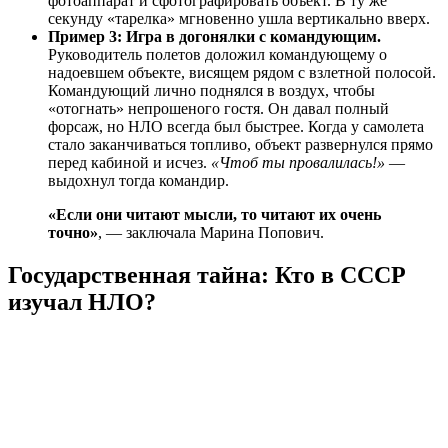
фотоаппарат и сфотографировать объект. В ту же
секунду «тарелка» мгновенно ушла вертикально вверх.
Пример 3: Игра в догонялки с командующим.
Руководитель полетов доложил командующему о
надоевшем объекте, висящем рядом с взлетной полосой.
Командующий лично поднялся в воздух, чтобы
«отогнать» непрошеного гостя. Он давал полный
форсаж, но НЛО всегда был быстрее. Когда у самолета
стало заканчиваться топливо, объект развернулся прямо
перед кабиной и исчез.
«Чтоб ты провалилась!»
—
выдохнул тогда командир.
«Если они читают мысли, то читают их очень
точно»
, — заключала Марина Попович.
Государственная тайна: Кто в СССР
изучал НЛО?