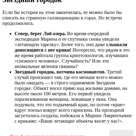
Если бы история на этом закончилась, ее можно было бы
списать на странную галлюцинацию в горах. Но встречи
продолжились.
Север, берег Лоб-озера.
Во время очередной
экспедиции Марина и ее спутники снова увидели
«летающую тарелку». Более того, они даже
слышали
доносящиеся с нее крики!
Интересно, что рядом в это
же время работала группа криптозоологов, изучавших
«снежного человека». Случайность? Или эти
аномальные явления связаны?
Звездный городок, вотчина космонавтов.
Третий
случай произошел там, где его меньше всего можно
было ожидать — в строго охраняемом Звездном
городке. Объект висел прямо над жилыми домами, на
высоте около 100 метров. Его первой увидела
парализованная женщина, лежавшая у окна. Она
подумала, что это подъемный кран, но потом «кран»
вдруг поехал вокруг всего гарнизона. На проходной
засуетились солдаты, побежали к Марине Лаврентьевне
с криками: «Ваши летающие объекты висят у нас!».