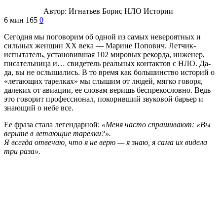
Автор:
Игнатьев Борис
НЛО Истории
6 мин
165
0
Сегодня мы поговорим об одной из самых невероятных и
сильных женщин XX века — Марине Попович. Летчик-
испытатель, установившая 102 мировых рекорда, инженер,
писательница и… свидетель реальных контактов с НЛО. Да-
да, вы не ослышались. В то время как большинство историй о
«летающих тарелках» мы слышим от людей, мягко говоря,
далеких от авиации, ее словам веришь беспрекословно. Ведь
это говорит профессионал, покоривший звуковой барьер и
знающий о небе все.
Ее фраза стала легендарной:
«Меня часто спрашивают: «Вы
верите в летающие тарелки?».
Я всегда отвечаю, что я не верю — я знаю, я сама их видела
три раза».