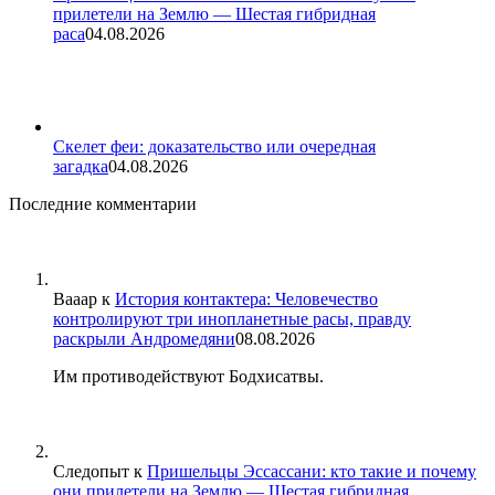
прилетели на Землю — Шестая гибридная
раса
04.08.2026
Скелет феи: доказательство или очередная
загадка
04.08.2026
Последние комментарии
Вааар
к
История контактера: Человечество
контролируют три инопланетные расы, правду
раскрыли Андромедяни
08.08.2026
Им противодействуют Бодхисатвы.
Следопыт
к
Пришельцы Эссассани: кто такие и почему
они прилетели на Землю — Шестая гибридная