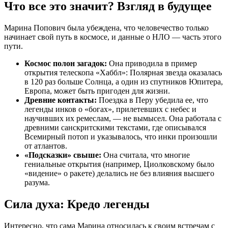
Что все это значит? Взгляд в будущее
Марина Попович была убеждена, что человечество только
начинает свой путь в космосе, и данные о НЛО — часть этого
пути.
Космос полон загадок:
Она приводила в пример
открытия телескопа «Хаббл»: Полярная звезда оказалась
в 120 раз больше Солнца, а один из спутников Юпитера,
Европа, может быть пригоден для жизни.
Древние контакты:
Поездка в Перу убедила ее, что
легенды инков о «богах», прилетевших с небес и
научивших их ремеслам, — не вымысел. Она работала с
древними санскритскими текстами, где описывался
Всемирный потоп и указывалось, что инки произошли
от атлантов.
«Подсказки» свыше:
Она считала, что многие
гениальные открытия (например, Циолковскому было
«видение» о ракете) делались не без влияния высшего
разума.
Сила духа: Кредо легенды
Интересно, что сама Марина относилась к своим встречам с