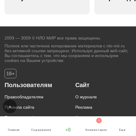
2009 — 3009 © НЛО МИР все права защищены.
Полное или частичное копирование материалов с nlo-mir.ru
без активной ссылки запрещено. Используя данный веб-сайт,
Вы соглашаетесь с тем, что мы сохраняем и используем
cookies на Вашем устройстве.
16+
Пользователям
Сайт
Правообладателям
О журнале
Правила сайта
Реклама
Политика конфиденциальности
Контакты
0
Пользовательское соглашение
Карта сайта
+0
Главная
Содержание
Комментарии
Еще