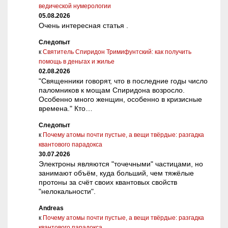
ведической нумерологии
05.08.2026
Очень интересная статья .
Следопыт
к
Святитель Спиридон Тримифунтский: как получить
помощь в деньгах и жилье
02.08.2026
"Священники говорят, что в последние годы число
паломников к мощам Спиридона возросло.
Особенно много женщин, особенно в кризисные
времена." Кто…
Следопыт
к
Почему атомы почти пустые, а вещи твёрдые: разгадка
квантового парадокса
30.07.2026
Электроны являются "точечными" частицами, но
занимают объём, куда больший, чем тяжёлые
протоны за счёт своих квантовых свойств
"нелокальности".
Andreas
к
Почему атомы почти пустые, а вещи твёрдые: разгадка
квантового парадокса