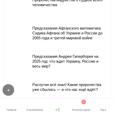
человечества
Предсказания Афганского математика
Сидика Афгана об Украине и России до
2065 года и третей мировой войне
Предсказания Андрея Гиперборея на
2025 год: что ждет Украину, Россию и
весь мир?
Распутин всё знал! Какие пророчества
уже сбылись — и что нас ещё ждёт?
0
+2
Главная
Содержание
Комментарии
Еще
Баба Ванга предсказала контакт с