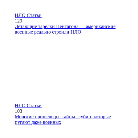
НЛО Статьи
129
Летающие тарелки Пентагона — американские
военные реально строили НЛО
НЛО Статьи
103
Морские пришельцы: тайны глубин, которые
пугают даже военных