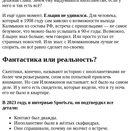
дешёвая слава. Зачем ему выдумывать инопланетян, если у
него и так есть всё?
И ещё один момент.
Ельцин не удивился.
Для человека,
который в 1998 году сам заявлял о возможности выхода
Калмыкии из состава РФ, встреча с пришельцами — не самое
безумное, что можно было услышать в 90-е годы. Возможно,
Ельцин знал больше, чем говорил. Или просто устал от
странных новостей. Или знал: с Илюмжиновым лучше не
спорить, он всё равно сделает по-своему.
Фантастика или реальность?
Скептики, конечно, называют историю с инопланетянами не
более чем розыгрышем, сном или попыткой привлечь
внимание. Но сам Илюмжинов настаивает: всё было на самом
деле. И у него есть свидетели, которые видели, что в ту ночь
его не было в квартире.
В 2023 году, в интервью Sports.ru, он подтвердил все
детали:
Контакт был дважды.
Инопланетяне были в жёлтых скафандрах.
Они спрашивали, почему он молчит о встрече.