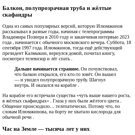
Балкон, полупрозрачная труба и жёлтые
скафандры
Одна из самых популярных версий, которую Илюмжинов
рассказывал в разные годы, начиная с телепрограммы
Владимира Познера в 2010 году и заканчивая интервью 2023
года , начинается с обычного московского вечера. Суббота, 18
сентября 1997 года. Илюмжинов, тогда ещё действующий
президент Калмыкии, вернулся домой, почитал книгу,
посмотрел телевизор и лёг спать .
Дальше начинается странное.
Он почувствовал,
что балкон открылся, его кто-то зовёт. Он вышел
— и увидел полупрозрачную трубу. Шагнул
внутрь. И оказался на корабле .
На корабле его встречали существа «чуть выше нашего роста,
в жёлтых скафандрах» . Глаза у них были жёлтого цвета .
Общение происходило… телепатически. Потому что, по
словам Илюмжинова, на борту не хватало кислорода для
обычной речи .
Час на Земле — тысяча лет у них