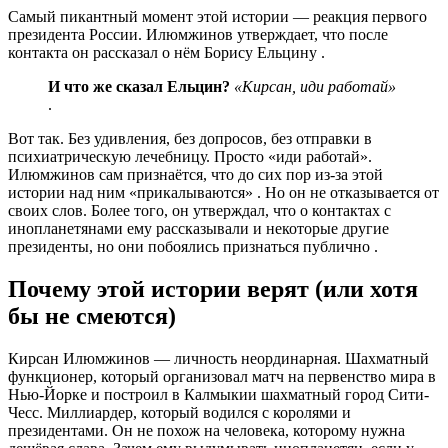
Самый пикантный момент этой истории — реакция первого
президента России. Илюмжинов утверждает, что после
контакта он рассказал о нём Борису Ельцину .
И что же сказал Ельцин?
«Кирсан, иди работай»
.
Вот так. Без удивления, без допросов, без отправки в
психиатрическую лечебницу. Просто «иди работай».
Илюмжинов сам признаётся, что до сих пор из-за этой
истории над ним «прикалываются» . Но он не отказывается от
своих слов. Более того, он утверждал, что о контактах с
инопланетянами ему рассказывали и некоторые другие
президенты, но они побоялись признаться публично .
Почему этой истории верят (или хотя
бы не смеются)
Кирсан Илюмжинов — личность неординарная. Шахматный
функционер, который организовал матч на первенство мира в
Нью-Йорке и построил в Калмыкии шахматный город Сити-
Чесс. Миллиардер, который водился с королями и
президентами. Он не похож на человека, которому нужна