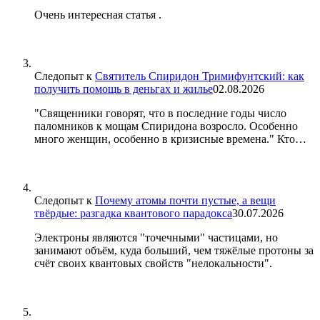
Очень интересная статья .
Следопыт
к
Святитель Спиридон Тримифунтский: как
получить помощь в деньгах и жилье
02.08.2026
"Священники говорят, что в последние годы число
паломников к мощам Спиридона возросло. Особенно
много женщин, особенно в кризисные времена." Кто…
Следопыт
к
Почему атомы почти пустые, а вещи
твёрдые: разгадка квантового парадокса
30.07.2026
Электроны являются "точечными" частицами, но
занимают объём, куда больший, чем тяжёлые протоны за
счёт своих квантовых свойств "нелокальности".