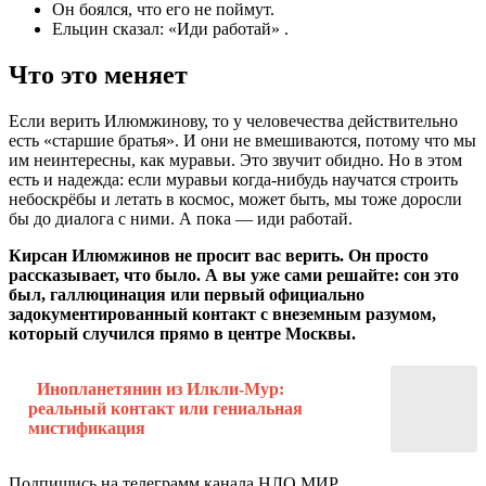
Он боялся, что его не поймут.
Ельцин сказал: «Иди работай» .
Что это меняет
Если верить Илюмжинову, то у человечества действительно
есть «старшие братья». И они не вмешиваются, потому что мы
им неинтересны, как муравьи. Это звучит обидно. Но в этом
есть и надежда: если муравьи когда-нибудь научатся строить
небоскрёбы и летать в космос, может быть, мы тоже доросли
бы до диалога с ними. А пока — иди работай.
Кирсан Илюмжинов не просит вас верить. Он просто
рассказывает, что было. А вы уже сами решайте: сон это
был, галлюцинация или первый официально
задокументированный контакт с внеземным разумом,
который случился прямо в центре Москвы.
Инопланетянин из Илкли-Мур:
реальный контакт или гениальная
мистификация
Подпишись на телеграмм канала НЛО МИР