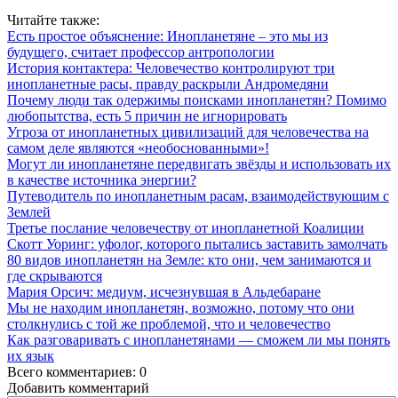
Читайте также:
Есть простое объяснение: Инопланетяне – это мы из
будущего, считает профессор антропологии
История контактера: Человечество контролируют три
инопланетные расы, правду раскрыли Андромедяни
Почему люди так одержимы поисками инопланетян? Помимо
любопытства, есть 5 причин не игнорировать
Угроза от инопланетных цивилизаций для человечества на
самом деле являются «необоснованными»!
Могут ли инопланетяне передвигать звёзды и использовать их
в качестве источника энергии?
Путеводитель по инопланетным расам, взаимодействующим с
Землей
Третье послание человечеству от инопланетной Коалиции
Скотт Уоринг: уфолог, которого пытались заставить замолчать
80 видов инопланетян на Земле: кто они, чем занимаются и
где скрываются
Мария Орсич: медиум, исчезнувшая в Альдебаране
Мы не находим инопланетян, возможно, потому что они
столкнулись с той же проблемой, что и человечество
Как разговаривать с инопланетянами — сможем ли мы понять
их язык
Всего комментариев: 0
Добавить комментарий