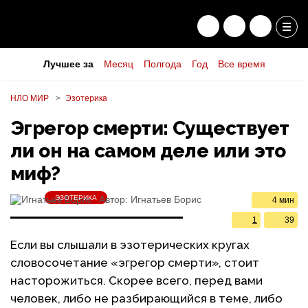
Лучшее за
Месяц
Полгода
Год
Все время
НЛО МИР
Эзотерика
Эгрегор смерти: Существует
ли он на самом деле или это
миф?
ЭЗОТЕРИКА
Автор:
Игнатьев Борис
4 мин
1
39
Если вы слышали в эзотерических кругах
словосочетание «эгрегор смерти», стоит
насторожиться. Скорее всего, перед вами
человек, либо не разбирающийся в теме, либо