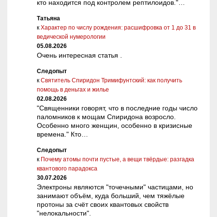
кто находится под контролем рептилоидов."…
Татьяна
к
Характер по числу рождения: расшифровка от 1 до 31 в
ведической нумерологии
05.08.2026
Очень интересная статья .
Следопыт
к
Святитель Спиридон Тримифунтский: как получить
помощь в деньгах и жилье
02.08.2026
"Священники говорят, что в последние годы число
паломников к мощам Спиридона возросло.
Особенно много женщин, особенно в кризисные
времена." Кто…
Следопыт
к
Почему атомы почти пустые, а вещи твёрдые: разгадка
квантового парадокса
30.07.2026
Электроны являются "точечными" частицами, но
занимают объём, куда больший, чем тяжёлые
протоны за счёт своих квантовых свойств
"нелокальности".