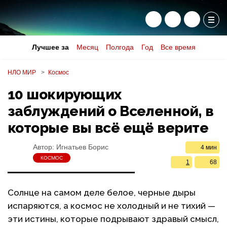
Лучшее за
Месяц
Полгода
Год
Все время
НЛО МИР
Космос
10 шокирующих
заблуждений о Вселенной, в
которые вы всё ещё верите
Автор:
Игнатьев Борис
4 мин
КОСМОС
1
68
Солнце на самом деле белое, черные дыры
испаряются, а космос не холодный и не тихий —
эти истины, которые подрывают здравый смысл,