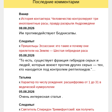
Последние комментарии
Вааар
к
История контактера: Человечество контролируют три
инопланетные расы, правду раскрыли Андромедяни
08.08.2026
Им противодействуют Бодхисатвы.
Следопыт
к
Пришельцы Эссассани: кто такие и почему они
прилетели на Землю — Шестая гибридная раса
05.08.2026
"То есть, существует фракция гибридов серых и
людей, которые воюют против других серых — тех,
кто находится под контролем рептилоидов."…
Татьяна
к
Характер по числу рождения: расшифровка от 1 до 31 в
ведической нумерологии
05.08.2026
Очень интересная статья .
Следопыт
к
Святитель Спиридон Тримифунтский: как получить