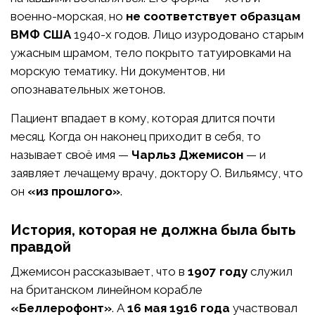
военно-морская, но
не соответствует образцам
ВМФ США
1940-х годов. Лицо изуродовано старым
ужасным шрамом, тело покрыто татуировками на
морскую тематику. Ни документов, ни
опознавательных жетонов.
Пациент впадает в кому, которая длится почти
месяц. Когда он наконец приходит в себя, то
называет своё имя —
Чарльз Джемисон
— и
заявляет лечащему врачу, доктору О. Вильямсу, что
он
«из прошлого»
.
История, которая не должна была быть
правдой
Джемисон рассказывает, что в
1907 году
служил
на британском линейном корабле
«Беллерофонт»
. А
16 мая 1916 года
участвовал