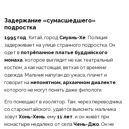
Задержание «сумасшедшего»
подростка
1995 год
, Китай, город
Сиуань-Хе
. Полиция
задерживает на улице странного подростка. Он
одет в
потрёпанное платье буддийского
монаха
, которое выглядит не как театральный
костюм, а как настоящая, ветхая от времени
одежда. Мальчик напуган до ужаса, плачет и
говорит на
непонятном, архаичном диалекте
,
которого не могут понять даже филологи.
Его помещают в изолятор. Там, через переводчика
со старокитайского, удаётся выяснить: мальчика
зовут
Хонь-Хень
, ему
11 лет
, и он живёт при
монастыре недалеко от села
Чень-Джо
. Он не