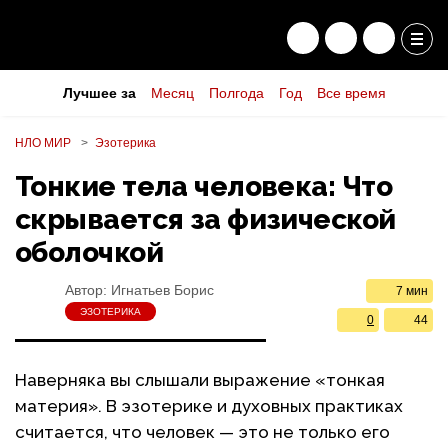
Лучшее за
Месяц
Полгода
Год
Все время
НЛО МИР
Эзотерика
Тонкие тела человека: Что
скрывается за физической
оболочкой
Автор:
Игнатьев Борис
7 мин
ЭЗОТЕРИКА
0
44
Наверняка вы слышали выражение «тонкая
материя». В эзотерике и духовных практиках
считается, что человек — это не только его