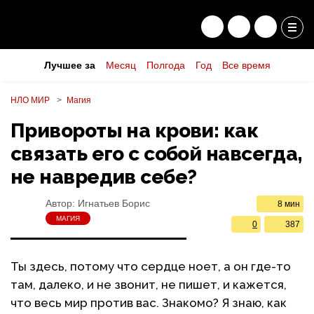
Лучшее за
Месяц
Полгода
Год
Все время
НЛО МИР
Магия
Привороты на крови: как
связать его с собой навсегда,
не навредив себе?
Автор:
Игнатьев Борис
8 мин
МАГИЯ
0
387
Ты здесь, потому что сердце ноет, а он где-то
там, далеко, и не звонит, не пишет, и кажется,
что весь мир против вас. Знакомо? Я знаю, как