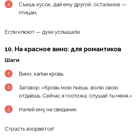
Съешь кусок, дай ему другой, остальное —
птицам.
Если клюют — духи услышали.
10. На красное вино: для романтиков
Шаги
:
Вино, капни кровь.
Заговор: «Кровь мою пьёшь, волю свою
отдаёшь. Сейчас я госпожа, слушай ты меня.»
Налей ему на свидании.
Страсть взорвётся!