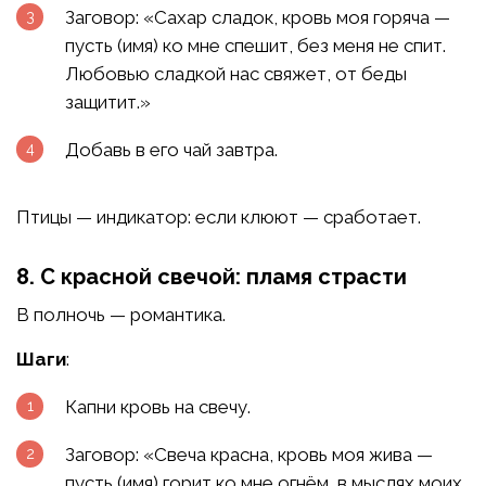
Заговор: «Сахар сладок, кровь моя горяча —
пусть (имя) ко мне спешит, без меня не спит.
Любовью сладкой нас свяжет, от беды
защитит.»
Добавь в его чай завтра.
Птицы — индикатор: если клюют — сработает.
8. С красной свечой: пламя страсти
В полночь — романтика.
Шаги
:
Капни кровь на свечу.
Заговор: «Свеча красна, кровь моя жива —
пусть (имя) горит ко мне огнём, в мыслях моих,