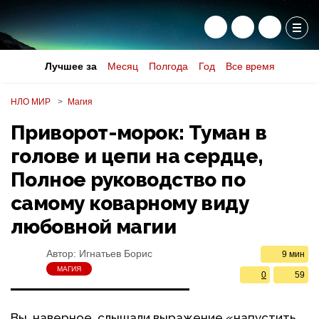
Лучшее за
Месяц
Полгода
Год
Все время
НЛО МИР
Магия
Приворот-морок: Туман в
голове и цепи на сердце,
Полное руководство по
самому коварному виду
любовной магии
Автор:
Игнатьев Борис
9 мин
МАГИЯ
0
59
Вы, наверное, слышали выражение «напустить