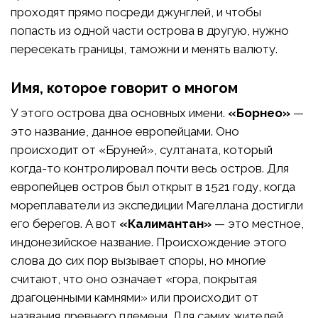
проходят прямо посреди джунглей, и чтобы
попасть из одной части острова в другую, нужно
пересекать границы, таможни и менять валюту.
Имя, которое говорит о многом
У этого острова два основных имени.
«Борнео»
—
это название, данное европейцами. Оно
происходит от «Бруней», султаната, который
когда-то контролировал почти весь остров. Для
европейцев остров был открыт в 1521 году, когда
мореплаватели из экспедиции Магеллана достигли
его берегов. А вот
«Калимантан»
— это местное,
индонезийское название. Происхождение этого
слова до сих пор вызывает споры, но многие
считают, что оно означает «гора, покрытая
драгоценными камнями» или происходит от
названия древнего племени. Для самих жителей