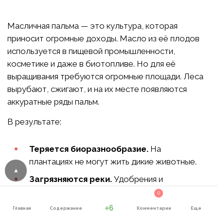
Масличная пальма — это культура, которая
приносит огромные доходы. Масло из её плодов
используется в пищевой промышленности,
косметике и даже в биотопливе. Но для её
выращивания требуются огромные площади. Леса
вырубают, сжигают, и на их месте появляются
аккуратные ряды пальм.
В результате:
Теряется биоразнообразие.
На
плантациях не могут жить дикие животные.
Загрязняются реки.
Удобрения и
пестициды попадают в воду.
0
+6
Ухудшается качество почвы.
После
Главная
Содержание
Комментарии
Еще