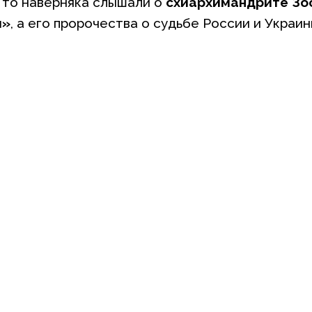
, то наверняка слышали о
схиархимандрите Зо
м»
, а его пророчества о судьбе России и Украи