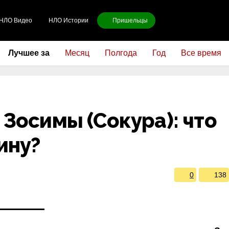
НЛО Видео
НЛО Истории
Пришельцы
Лучшее за
Месяц
Полгода
Год
Все время
Зосимы (Сокура): что
ину?
0
138