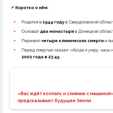
📌
Коротко о нём:
Родился в
1944 году
в Свердловской област
Основал
два монастыря
в Донецкой област
Пережил
четыре клинических смерти
и пы
Перед смертью сказал:
«Когда я умру, часы
2002 года в 23:45
.
«Вас ждёт коллапс и слияние с машиной»
предсказывает будущее Земли