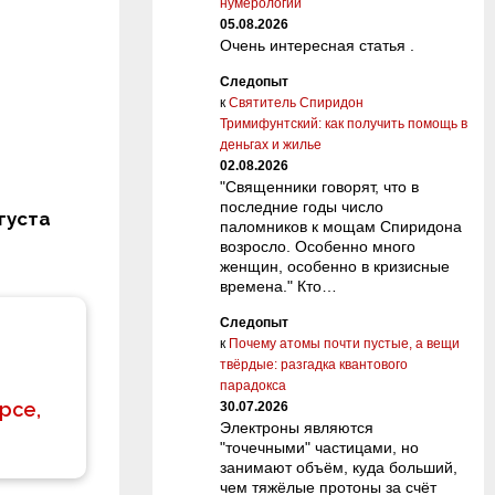
нумерологии
05.08.2026
Очень интересная статья .
Следопыт
к
Святитель Спиридон
Тримифунтский: как получить помощь в
деньгах и жилье
02.08.2026
"Священники говорят, что в
последние годы число
густа
паломников к мощам Спиридона
возросло. Особенно много
женщин, особенно в кризисные
времена." Кто…
Следопыт
к
Почему атомы почти пустые, а вещи
твёрдые: разгадка квантового
парадокса
рсе,
30.07.2026
Электроны являются
"точечными" частицами, но
занимают объём, куда больший,
чем тяжёлые протоны за счёт