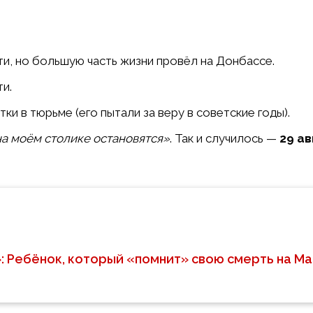
и, но большую часть жизни провёл на Донбассе.
и.
тки в тюрьме (его пытали за веру в советские годы).
 на моём столике остановятся»
. Так и случилось —
29 ав
: Ребёнок, который «помнит» свою смерть на Ма