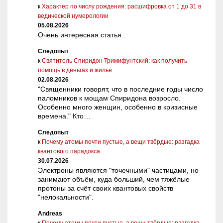
к
Характер по числу рождения: расшифровка от 1 до 31 в
ведической нумерологии
05.08.2026
Очень интересная статья .
Следопыт
к
Святитель Спиридон Тримифунтский: как получить
помощь в деньгах и жилье
02.08.2026
"Священники говорят, что в последние годы число
паломников к мощам Спиридона возросло.
Особенно много женщин, особенно в кризисные
времена." Кто…
Следопыт
к
Почему атомы почти пустые, а вещи твёрдые: разгадка
квантового парадокса
30.07.2026
Электроны являются "точечными" частицами, но
занимают объём, куда больший, чем тяжёлые
протоны за счёт своих квантовых свойств
"нелокальности".
Andreas
к
Почему атомы почти пустые, а вещи твёрдые: разгадка