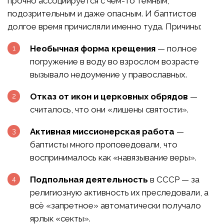
прочно ассоциируется с чем-то тёмным,
подозрительным и даже опасным. И баптистов
долгое время причисляли именно туда. Причины:
Необычная форма крещения
— полное
погружение в воду во взрослом возрасте
вызывало недоумение у православных.
Отказ от икон и церковных обрядов
—
считалось, что они «лишены святости».
Активная миссионерская работа
—
баптисты много проповедовали, что
воспринималось как «навязывание веры».
Подпольная деятельность
в СССР — за
религиозную активность их преследовали, а
всё «запретное» автоматически получало
ярлык «секты».