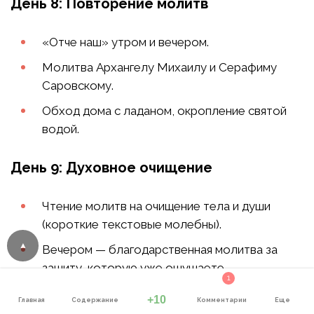
День 8: Повторение молитв
«Отче наш» утром и вечером.
Молитва Архангелу Михаилу и Серафиму
Саровскому.
Обход дома с ладаном, окропление святой
водой.
День 9: Духовное очищение
Чтение молитв на очищение тела и души
(короткие текстовые молебны).
Вечером — благодарственная молитва за
защиту, которую уже ощущаете.
1
+10
Главная
Содержание
Комментарии
Еще
День 10: Контроль дома