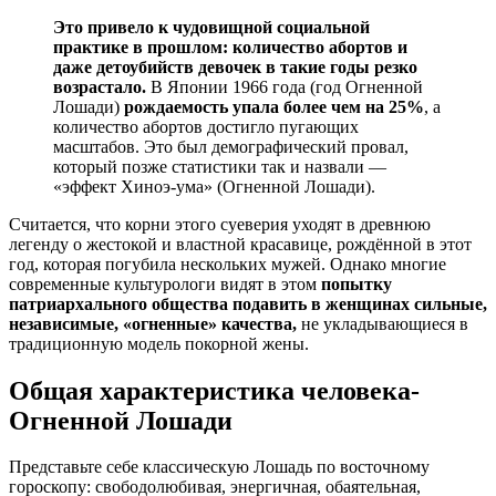
Это привело к чудовищной социальной
практике в прошлом: количество абортов и
даже детоубийств девочек в такие годы резко
возрастало.
В Японии 1966 года (год Огненной
Лошади)
рождаемость упала более чем на 25%
, а
количество абортов достигло пугающих
масштабов. Это был демографический провал,
который позже статистики так и назвали —
«эффект Хиноэ-ума» (Огненной Лошади).
Считается, что корни этого суеверия уходят в древнюю
легенду о жестокой и властной красавице, рождённой в этот
год, которая погубила нескольких мужей. Однако многие
современные культурологи видят в этом
попытку
патриархального общества подавить в женщинах сильные,
независимые, «огненные» качества,
не укладывающиеся в
традиционную модель покорной жены.
Общая характеристика человека-
Огненной Лошади
Представьте себе классическую Лошадь по восточному
гороскопу: свободолюбивая, энергичная, обаятельная,