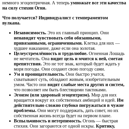
немного эгоцентричная. А теперь
умножьте все эти качества
на силу стихии Огня.
Что получается? Индивидуалист с темпераментом
вулкана.
Независимость.
Это их главный принцип. Они
ненавидят чувствовать себя обязанными,
привязанными, ограниченными.
Клетка для них —
худшее наказание, даже если она золотая.
Целеустремлённость и трудолюбие.
Огненная Лошадь
не мечтатель. Она
видит цель и мчится к ней, сметая
препятствия.
Это не тот знак, который будет ждать у
моря погоды. Они создают свою погоду сами.
Ум и проницательность.
Они быстро учатся,
схватывают суть, обладают живым, изобретательным
умом. Часто они
видят слабые места других и систем,
что позволяет им быть блестящими тактиками.
Эгоизм (или здоровый эгоцентризм).
Мир для них
вращается вокруг их собственных амбиций и идей.
Им
действительно сложно глубоко погружаться в чужие
проблемы.
Они могут поддержать, дать совет, но их
собственная жизнь всегда будет на первом плане.
Вспыльчивость и нетерпимость.
Огонь — быстрая
стихия. Они загораются от одной искры.
Критику,