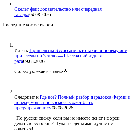
Скелет феи: доказательство или очередная
загадка
04.08.2026
Последние комментарии
Илья
к
Пришельцы Эссассани: кто такие и почему они
прилетели на Землю — Шестая гибридная
раса
09.08.2026
Солью увлекается явно🤣
Следопыт
к
Где все? Полный разбор парадокса Ферми и
почему молчание космоса может быть
предупреждением
08.08.2026
"По русски скажу, если вы не имеете денег не хрен
делать в ресторане" Туда и с деньгами лучше не
соваться!…