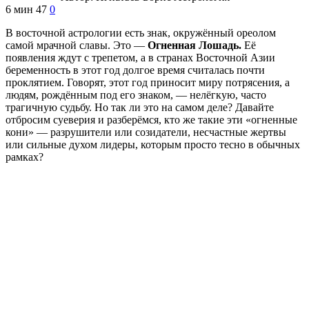
6 мин
47
0
В восточной астрологии есть знак, окружённый ореолом
самой мрачной славы. Это —
Огненная Лошадь.
Её
появления ждут с трепетом, а в странах Восточной Азии
беременность в этот год долгое время считалась почти
проклятием. Говорят, этот год приносит миру потрясения, а
людям, рождённым под его знаком, — нелёгкую, часто
трагичную судьбу. Но так ли это на самом деле? Давайте
отбросим суеверия и разберёмся, кто же такие эти «огненные
кони» — разрушители или созидатели, несчастные жертвы
или сильные духом лидеры, которым просто тесно в обычных
рамках?