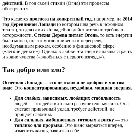
действий.
В год своей стихии (Огня) эти процессы
обостряются.
Что касается
прогноза на конкретный год
, например, на
2014
год Деревянной Лошади
(о котором шла речь в исходном
тексте), то для самих Лошадей он действительно требовал
осторожности.
Стихия Дерева питает Огонь,
то есть энергии
было много, но это могло привести к перегреву,
необдуманным рискам, особенно в финансовой сфере
(«легкие деньги»). Однако в любви эта энергия давала страсть
и яркие чувства («влюбиться с первого взгляда»).
Так добро или зло?
Огненная Лошадь — это не «зло» и не «добро» в чистом
виде.
Это
концентрированная, неудобная, мощная энергия.
Для слабых, зависимых, любящих стабильность
людей — это действительно разрушительная сила. Она
сметает привычный уклад, требует действий, не
прощает слабины.
Для сильных, амбициозных, готовых к риску
— это
топливо для прорыва.
Это шанс вырваться вперёд,
изменить жизнь, заявить о себе.