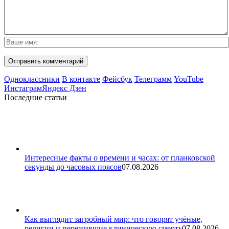
Одноклассники
В контакте
Фейсбук
Телеграмм
YouTube
Инстаграм
Яндекс Дзен
Последние статьи
Интересные факты о времени и часах: от планковской
секунды до часовых поясов
07.08.2026
Как выглядит загробный мир: что говорят учёные,
религии и пережившие клиническую смерть
07.08.2026