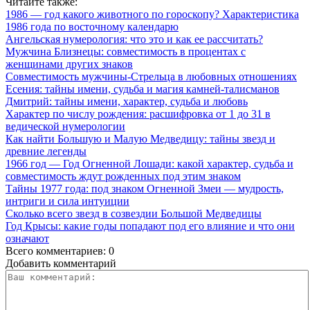
Читайте также:
1986 — год какого животного по гороскопу? Характеристика
1986 года по восточному календарю
Ангельская нумерология: что это и как ее рассчитать?
Мужчина Близнецы: совместимость в процентах с
женщинами других знаков
Совместимость мужчины-Стрельца в любовных отношениях
Есения: тайны имени, судьба и магия камней-талисманов
Дмитрий: тайны имени, характер, судьба и любовь
Характер по числу рождения: расшифровка от 1 до 31 в
ведической нумерологии
Как найти Большую и Малую Медведицу: тайны звезд и
древние легенды
1966 год — Год Огненной Лошади: какой характер, судьба и
совместимость ждут рожденных под этим знаком
Тайны 1977 года: под знаком Огненной Змеи — мудрость,
интриги и сила интуиции
Сколько всего звезд в созвездии Большой Медведицы
Год Крысы: какие годы попадают под его влияние и что они
означают
Всего комментариев: 0
Добавить комментарий