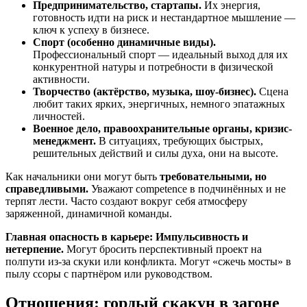
Предпринимательство, стартапы.
Их энергия,
готовность идти на риск и нестандартное мышление —
ключ к успеху в бизнесе.
Спорт (особенно динамичные виды).
Профессиональный спорт — идеальный выход для их
конкурентной натуры и потребности в физической
активности.
Творчество (актёрство, музыка, шоу-бизнес).
Сцена
любит таких ярких, энергичных, немного эпатажных
личностей.
Военное дело, правоохранительные органы, кризис-
менеджмент.
В ситуациях, требующих быстрых,
решительных действий и силы духа, они на высоте.
Как начальники они могут быть
требовательными, но
справедливыми.
Уважают competence в подчинённых и не
терпят лести. Часто создают вокруг себя атмосферу
заряженной, динамичной команды.
Главная опасность в карьере:
Импульсивность и
нетерпение.
Могут бросить перспективный проект на
полпути из-за скуки или конфликта. Могут «сжечь мосты» в
пылу ссоры с партнёром или руководством.
Отношения: гордый скакун в загоне