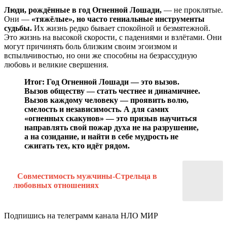
Люди, рождённые в год Огненной Лошади,
— не проклятые.
Они —
«тяжёлые», но часто гениальные инструменты
судьбы.
Их жизнь редко бывает спокойной и безмятежной.
Это жизнь на высокой скорости, с падениями и взлётами. Они
могут причинять боль близким своим эгоизмом и
вспыльчивостью, но они же способны на безрассудную
любовь и великие свершения.
Итог: Год Огненной Лошади — это вызов.
Вызов обществу — стать честнее и динамичнее.
Вызов каждому человеку — проявить волю,
смелость и независимость. А для самих
«огненных скакунов» — это призыв научиться
направлять свой пожар духа не на разрушение,
а на созидание, и найти в себе мудрость не
сжигать тех, кто идёт рядом.
Совместимость мужчины-Стрельца в
любовных отношениях
Подпишись на телеграмм канала НЛО МИР