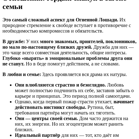
семьи
Это самый сложный аспект для Огненной Лошади.
Их
природное стремление к свободе вступает в противоречие с
необходимостью компромиссов и обязательств.
В дружбе:
У них
много знакомых, приятелей, поклонников,
но мало по-настоящему близких друзей.
Дружба для них —
это чаще всего совместная деятельность, общие интересы.
Глубоко «нырять» в эмоциональные проблемы друга они
не станут.
Но в беде помогут действием, а не словами.
В любви и семье:
Здесь проявляется вся драма их натуры.
Они влюбляются страстно и безоглядно.
Любовь
может полностью подчинить их себе, заставив забыть о
карьере и принципах. Это период полной самоотдачи.
Однако, когда первый пожар страсти утихает,
начинает
действовать инстинкт свободы.
Рутина, быт,
требования партнёра могут начать их тяготить.
Они — центры своей семьи.
Дом часто держится на
них, их энергии. Но их эгоцентризм может ранить
близких.
Идеальный партнёр
для них — тот, кто даёт им