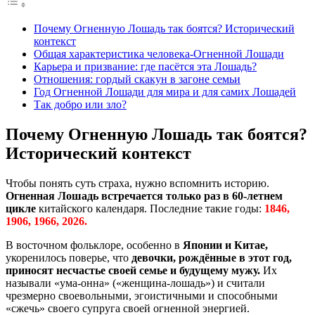
Почему Огненную Лошадь так боятся? Исторический
контекст
Общая характеристика человека-Огненной Лошади
Карьера и призвание: где пасётся эта Лошадь?
Отношения: гордый скакун в загоне семьи
Год Огненной Лошади для мира и для самих Лошадей
Так добро или зло?
Почему Огненную Лошадь так боятся?
Исторический контекст
Чтобы понять суть страха, нужно вспомнить историю.
Огненная Лошадь встречается только раз в 60-летнем
цикле
китайского календаря. Последние такие годы:
1846,
1906, 1966, 2026.
В восточном фольклоре, особенно в
Японии и Китае,
укоренилось поверье, что
девочки, рождённые в этот год,
приносят несчастье своей семье и будущему мужу.
Их
называли «ума-онна» («женщина-лошадь») и считали
чрезмерно своевольными, эгоистичными и способными
«сжечь» своего супруга своей огненной энергией.