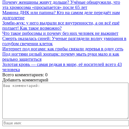
Почему женщины живут дольше? Учёные обнаружили, что
эта хромосома «просыпается» после 65 лет
Мамина ДНК или папина? Кто на самом деле передаёт нам
долголетие
Зомби-жук: у него выдрали все внутренности, а он всё ещё
ползает! Как такое возможно?
Что такое рибосомы и почему без них человек не выживет
Смерть оказалась синей: Ученые разглядели волну умирания в
голубом свечении клеток
Интернет под ногами: как грибы связали деревья в одну сеть
Под ногтями целый зоопарк: почему мыть руки мало и как
реально защититься
Золотая кровь — самая редкая в мире, её носителей всего 43
человека
Всего комментариев: 0
Добавить комментарий