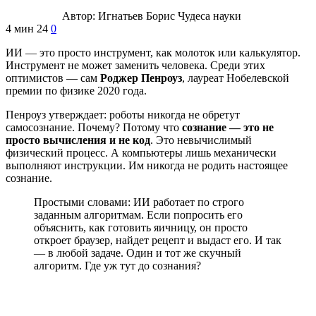
Автор:
Игнатьев Борис
Чудеса науки
4 мин
24
0
ИИ — это просто инструмент, как молоток или калькулятор.
Инструмент не может заменить человека. Среди этих
оптимистов — сам
Роджер Пенроуз
, лауреат Нобелевской
премии по физике 2020 года.
Пенроуз утверждает: роботы никогда не обретут
самосознание. Почему? Потому что
сознание — это не
просто вычисления и не код
. Это невычислимый
физический процесс. А компьютеры лишь механически
выполняют инструкции. Им никогда не родить настоящее
сознание.
Простыми словами: ИИ работает по строго
заданным алгоритмам. Если попросить его
объяснить, как готовить яичницу, он просто
откроет браузер, найдет рецепт и выдаст его. И так
— в любой задаче. Один и тот же скучный
алгоритм. Где уж тут до сознания?