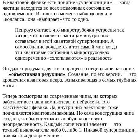
В квантовой физике есть понятие «суперпозиции» — когда
частица находится во всех возможных состояниях
одновременно. И только в момент наблюдения или
«коллапса» она «выбирает» что-то одно.
Пенроуз считает, что микротрубочки устроены так
хитро, что позволяют частицам внутри них
оставаться в этой квантовой суперпозиции. А
самосознание рождается в тот самый миг, когда
эти квантовые состояния в микротрубочках
одновременно «схлопываются» в реальность
Он даже придумал для этого процесса специальное название
—
«объективная редукция»
. Сознание, по его версии, — это
крошечная квантовая искра, вспыхивающая в самых глубинах
мозга.
Теперь посмотрим на современные чипы, на которых
работают все наши компьютеры и нейросети. Это
классическая физика. Да, внутри них электроны тоже
подчиняются квантовым законам. Но сама конструкция чипа
создана, чтобы уничтожить любую квантовую
неопределенность. Каждый логический элемент — это
точный выключатель: либо 0, либо 1. Никакой суперпозиции,
никакого «одновременно».