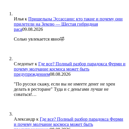
Илья
к
Пришельцы Эссассани: кто такие и почему они
прилетели на Землю — Шестая гибридная
раса
09.08.2026
Солью увлекается явно🤣
Следопыт
к
Где все? Полный разбор парадокса Ферми и
почему молчание космоса может быть
предупреждением
08.08.2026
"По русски скажу, если вы не имеете денег не хрен
делать в ресторане" Туда и с деньгами лучше не
соваться!…
Александр
к
Где все? Полный разбор парадокса Ферми
и почему молчание космоса может быть