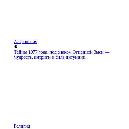
Астрология
48
Тайны 1977 года: под знаком Огненной Змеи —
мудрость, интриги и сила интуиции
Религия