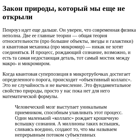
Закон природы, который мы еще не
открыли
Пенроуз идет еще дальше. Он уверен, что современная физика
неполна. Две ее главные теории — общая теория
относительности (про большие объекты, звезды и галактики)
и квантовая механика (про микромир) — никак не хотят
соединяться. И процесс, рождающий сознание, возможно, и
есть та самая недостающая деталь, тот самый мостик между
макро- и микромиром.
Когда квантовая суперпозиция в микротрубочках достигает
определенного порога, происходит «объективный коллапс».
Это не случайность и не вычисление. Это фундаментальное
свойство природы, просто у нас пока нет для него
математической формулы.
Человеческий мозг выступает уникальным
приемником, способным улавливать этот процесс.
Один маленький «коллапс» рождает крошечную
вспышку сознания. А миллионы таких вспышек,
сливаясь воедино, создают то, что мы называем
непрерывным потоком субъективных