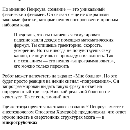
По мнению Пенроуза, сознание — это уникальный
физический феномен. Он связан с еще не открытыми
законами физики, которые нельзя воспроизвести простым
набором кода.
Представь, что ты пытаешься симулировать
падение капли дождя с помощью математических
формул. Ты опишешь траекторию, скорость,
ускорение. Но ты никогда не почувствуешь саму
каплю, не ощутишь ее прохладу и влажность. Так
и с сознанием — его нельзя «запрограммировать»,
его можно только пережить
Робот может напечатать на экране: «Мне больно». Но это
будет просто реакция на некий сигнал «повреждения». Он
запрограммирован выдать такую фразу в ответ на
определенный триггер. Никакой реальной боли он не
чувствует. Текст есть, эмоций нет.
Где же тогда прячется настоящее сознание? Пенроуз вместе с
анестезиологом Стюартом Хамерофф предположил, что ответ
нужно искать в сверхтонких структурах мозга — в
микротрубочках
.