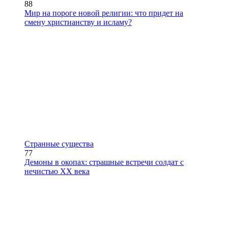
88
Мир на пороге новой религии: что придет на
смену христианству и исламу?
Странные существа
77
Демоны в окопах: страшные встречи солдат с
нечистью XX века