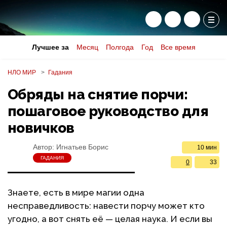
Лучшее за
Месяц
Полгода
Год
Все время
НЛО МИР
Гадания
Обряды на снятие порчи:
пошаговое руководство для
новичков
Автор:
Игнатьев Борис
10 мин
ГАДАНИЯ
0
33
Знаете, есть в мире магии одна
несправедливость: навести порчу может кто
угодно, а вот снять её — целая наука. И если вы