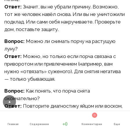
Ответ:
Значит, вы не убрали причину. Возможно,
тот же человек навёл снова. Или вы не уничтожили
подклад. Или сами себя накручиваете. Проверьте
дом, поставьте защиту.
Вопрос:
Можно ли снимать порчу на растущую
луну?
Ответ:
Можно, но только если порча связана с
приворотом или привлечением (например, вам
нужно «отвязать» суженого). Для снятия негатива
— только убывающая.
Вопрос:
Как понять, что порча снята
окончательно?
Ответ:
Повторите диагностику яйцом или воском.
Если фигура гладкая, а белок прозрачный — чисто.
0
Также вы почувствуете прилив энергии, улучшение
+0
Главная
Содержание
Комментарии
Еще
настроения, нормализацию сна.