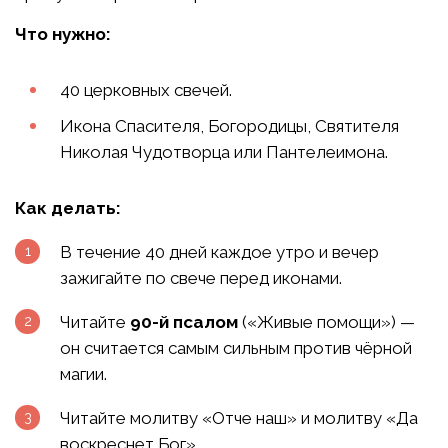
Что нужно:
40 церковных свечей.
Икона Спасителя, Богородицы, Святителя
Николая Чудотворца или Пантелеимона.
Как делать:
В течение 40 дней каждое утро и вечер
зажигайте по свече перед иконами.
Читайте
90-й псалом
(«Живые помощи») —
он считается самым сильным против чёрной
магии.
Читайте молитву «Отче наш» и молитву «Да
воскреснет Бог».