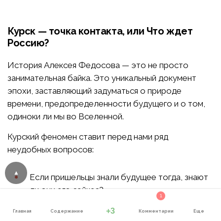
Курск — точка контакта, или Что ждет
Россию?
История Алексея Федосова — это не просто
занимательная байка. Это уникальный документ
эпохи, заставляющий задуматься о природе
времени, предопределенности будущего и о том,
одиноки ли мы во Вселенной.
Курский феномен ставит перед нами ряд
неудобных вопросов:
Если пришельцы знали будущее тогда, знают
ли они его сейчас?
1
Почему они выбрали для своих откровений
+3
Главная
Содержание
Комментарии
Еще
именно Россию?