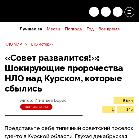
Лучшее за
Месяц
Полгода
Год
Все время
НЛО МИР
НЛО Истории
«Совет развалится!»:
Шокирующие пророчества
НЛО над Курском, которые
сбылись
Автор:
Игнатьев Борис
9 мин
НЛО ИСТОРИИ
1
145
Представьте себе типичный советский поселок
где-то в Курской области. Глухая декабрьская