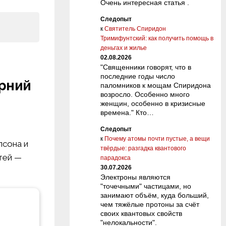
Очень интересная статья .
Следопыт
к
Святитель Спиридон
Тримифунтский: как получить помощь в
деньгах и жилье
02.08.2026
"Священники говорят, что в
последние годы число
орний
паломников к мощам Спиридона
возросло. Особенно много
женщин, особенно в кризисные
времена." Кто…
Следопыт
к
Почему атомы почти пустые, а вещи
псона и
твёрдые: разгадка квантового
тей —
парадокса
30.07.2026
Электроны являются
"точечными" частицами, но
занимают объём, куда больший,
чем тяжёлые протоны за счёт
своих квантовых свойств
"нелокальности".