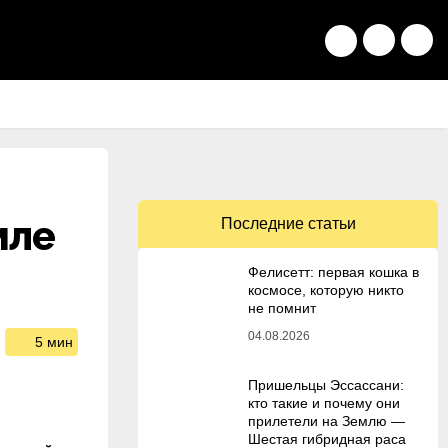
мле
Последние статьи
Фелисетт: первая кошка в
космосе, которую никто
не помнит
04.08.2026
5 мин
Пришельцы Эссассани:
кто такие и почему они
прилетели на Землю —
Шестая гибридная раса