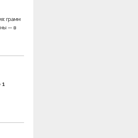
ия: грамм
ны — в
 1