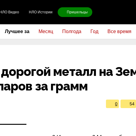
НЛО Видео
НЛО Истории
Пришельцы
Лучшее за
Месяц
Полгода
Год
Все время
дорогой металл на Зе
ларов за грамм
0
54