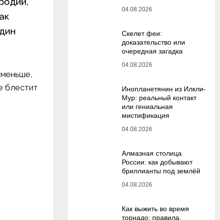
родий,
04.08.2026
ак
один
Скелет феи:
доказательство или
очередная загадка
04.08.2026
 меньше,
е блестит
Инопланетянин из Илкли-
Мур: реальный контакт
или гениальная
мистификация
04.08.2026
Алмазная столица
России: как добывают
бриллианты под землёй
04.08.2026
Как выжить во время
торнадо: правила,