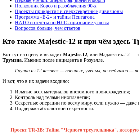
Первые утечки: операторы, врачи и морги
Полковник Корсо и разоблачения 90-х
Проекты прикрытия и сверхсекретные дивизионы
Программа «Е-2» и тайны Пентагона
НАТО и отчёты по НЛО: признание угрозы
Вопросов больше, чем ответов
Кто такие Majestic-12 и при чём здесь 
Вот тут на сцену и выходит
Majestic-12
, или Маджестик-12 — т
Трумэна
. Именно после инцидента в Розуэлле.
Группа из 12 человек — военных, учёных, разведчиков — 
И вот, что в их задачи входило:
Изъятие всех материалов внеземного происхождения;
Контроль над телами инопланетян;
Секретные операции по всему миру, если нужно — даже н
Поддержка абсолютной секретности.
Проект TR-3B: Тайна "Черного треугольника", которую