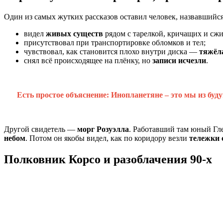
Один из самых жутких рассказов оставил человек, назвавшийс
видел
живых существ
рядом с тарелкой, кричащих и сж
присутствовал при транспортировке обломков и тел;
чувствовал, как становится плохо внутри диска —
тяжёл
снял всё происходящее на плёнку, но
записи исчезли
.
Есть простое объяснение: Инопланетяне – это мы из буд
Другой свидетель —
морг Розуэлла
. Работавший там юный Гле
небом
. Потом он якобы видел, как по коридору везли
тележки 
Полковник Корсо и разоблачения 90-х