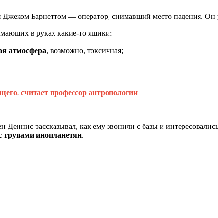
я Джеком Барнеттом — оператор, снимавший место падения. Он у
имающих в руках какие-то ящики;
ая атмосфера
, возможно, токсичная;
ущего, считает профессор антропологии
н Деннис рассказывал, как ему звонили с базы и интересовалис
с трупами инопланетян
.