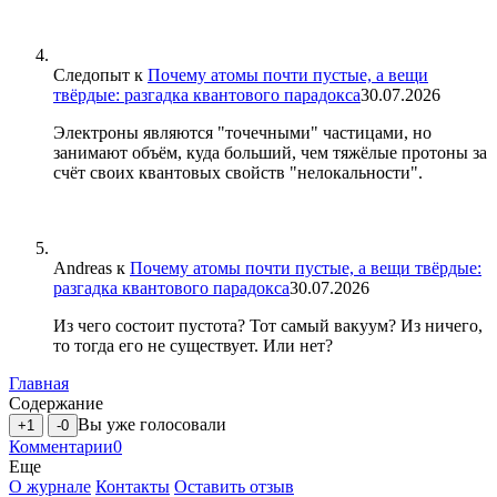
Следопыт
к
Почему атомы почти пустые, а вещи
твёрдые: разгадка квантового парадокса
30.07.2026
Электроны являются "точечными" частицами, но
занимают объём, куда больший, чем тяжёлые протоны за
счёт своих квантовых свойств "нелокальности".
Andreas
к
Почему атомы почти пустые, а вещи твёрдые:
разгадка квантового парадокса
30.07.2026
Из чего состоит пустота? Тот самый вакуум? Из ничего,
то тогда его не существует. Или нет?
Главная
Содержание
Вы уже голосовали
+1
-0
Комментарии
0
Еще
О журнале
Контакты
Оставить отзыв