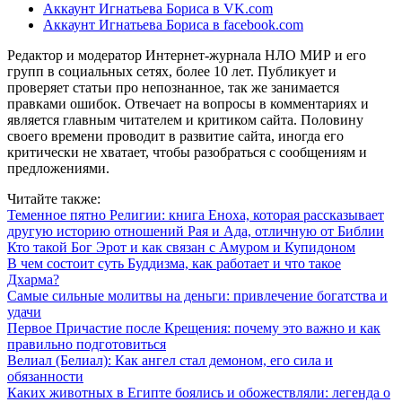
Аккаунт Игнатьева Бориса в VK.com
Аккаунт Игнатьева Бориса в facebook.com
Редактор и модератор Интернет-журнала НЛО МИР и его
групп в социальных сетях, более 10 лет. Публикует и
проверяет статьи про непознанное, так же занимается
правками ошибок. Отвечает на вопросы в комментариях и
является главным читателем и критиком сайта. Половину
своего времени проводит в развитие сайта, иногда его
критически не хватает, чтобы разобраться с сообщениям и
предложениями.
Читайте также:
Теменное пятно Религии: книга Еноха, которая рассказывает
другую историю отношений Рая и Ада, отличную от Библии
Кто такой Бог Эрот и как связан с Амуром и Купидоном
В чем состоит суть Буддизма, как работает и что такое
Дхарма?
Самые сильные молитвы на деньги: привлечение богатства и
удачи
Первое Причастие после Крещения: почему это важно и как
правильно подготовиться
Велиал (Белиал): Как ангел стал демоном, его сила и
обязанности
Каких животных в Египте боялись и обожествляли: легенда о