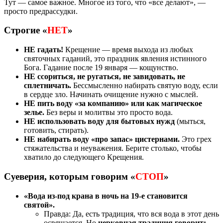
Тут — самое важное. Многое из того, что «все делают», —
просто предрассудки.
Строгие «
НЕТ
»
НЕ гадать!
Крещение — время выхода из любых
святочных гаданий, это праздник явления истинного
Бога. Гадание после 19 января — кощунство.
НЕ ссориться, не ругаться, не завидовать, не
сплетничать.
Бессмысленно набирать святую воду, если
в сердце зло. Начинать очищение нужно с мыслей.
НЕ пить воду «за компанию» или как магическое
зелье.
Без веры и молитвы это просто вода.
НЕ использовать воду для бытовых нужд
(мыться,
готовить, стирать).
НЕ набирать воду «про запас» цистернами.
Это грех
стяжательства и неуважения. Берите столько, чтобы
хватило до следующего Крещения.
Суеверия, которым говорим «
СТОП
»
«Вода из-под крана в ночь на 19-е становится
святой».
Правда: Да, есть традиция, что вся вода в этот день
освящается. Но
церковная традиция говорит: