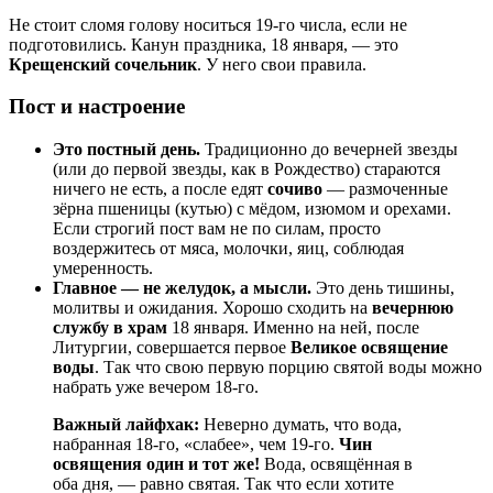
Не стоит сломя голову носиться 19-го числа, если не
подготовились. Канун праздника, 18 января, — это
Крещенский сочельник
. У него свои правила.
Пост и настроение
Это постный день.
Традиционно до вечерней звезды
(или до первой звезды, как в Рождество) стараются
ничего не есть, а после едят
сочиво
— размоченные
зёрна пшеницы (кутью) с мёдом, изюмом и орехами.
Если строгий пост вам не по силам, просто
воздержитесь от мяса, молочки, яиц, соблюдая
умеренность.
Главное — не желудок, а мысли.
Это день тишины,
молитвы и ожидания. Хорошо сходить на
вечернюю
службу в храм
18 января. Именно на ней, после
Литургии, совершается первое
Великое освящение
воды
. Так что свою первую порцию святой воды можно
набрать уже вечером 18-го.
Важный лайфхак:
Неверно думать, что вода,
набранная 18-го, «слабее», чем 19-го.
Чин
освящения один и тот же!
Вода, освящённая в
оба дня, — равно святая. Так что если хотите