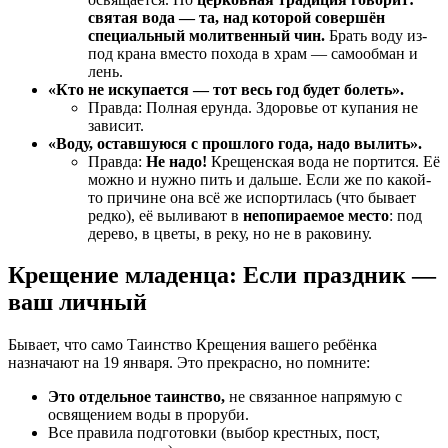
святая вода — та, над которой совершён
специальный молитвенный чин.
Брать воду из-
под крана вместо похода в храм — самообман и
лень.
«Кто не искупается — тот весь год будет болеть».
Правда: Полная ерунда. Здоровье от купания не
зависит.
«Воду, оставшуюся с прошлого года, надо вылить».
Правда:
Не надо!
Крещенская вода не портится. Её
можно и нужно пить и дальше. Если же по какой-
то причине она всё же испортилась (что бывает
редко), её выливают в
непопираемое место
: под
дерево, в цветы, в реку, но не в раковину.
Крещение младенца: Если праздник —
ваш личный
Бывает, что само Таинство Крещения вашего ребёнка
назначают на 19 января. Это прекрасно, но помните:
Это отдельное таинство,
не связанное напрямую с
освящением воды в проруби.
Все правила подготовки (выбор крестных, пост,