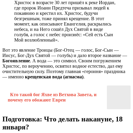
Христос в возрасте 30 лет пришёл к реке Иордан,
где пророк Иоанн Предтеча призывал людей к
покаянию и крестил их. Христос, будучи
безгрешным, тоже принял крещение. В этот
момент, как описывают Евангелия, раскрылись
небеса, и на Него сошёл Дух Святой в виде
голубя, а голос с небес произнёс: «Сей есть Сын
Мой возлюбленный».
Вот это явление Троицы (Бог-Отец — голос, Бог-Сын —
Иисус, Бог-Дух Святой — голубь) и дало второе название —
Богоявление
. А вода — это символ. Своим погружением
Христос, по вероучению, освятил водное естество, дал ему
очистительную силу. Поэтому главная «героиня» праздника
— именно
крещенская вода (агиасма)
.
Кто такой бог Яхве из Ветхова Завета, и
почему его обожают Евреи
Подготовка: Что делать накануне, 18
января?