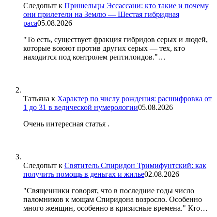
Следопыт
к
Пришельцы Эссассани: кто такие и почему
они прилетели на Землю — Шестая гибридная
раса
05.08.2026
"То есть, существует фракция гибридов серых и людей,
которые воюют против других серых — тех, кто
находится под контролем рептилоидов."…
Татьяна
к
Характер по числу рождения: расшифровка от
1 до 31 в ведической нумерологии
05.08.2026
Очень интересная статья .
Следопыт
к
Святитель Спиридон Тримифунтский: как
получить помощь в деньгах и жилье
02.08.2026
"Священники говорят, что в последние годы число
паломников к мощам Спиридона возросло. Особенно
много женщин, особенно в кризисные времена." Кто…