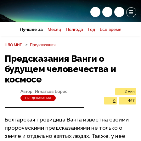
Лучшее за
Месяц
Полгода
Год
Все время
НЛО МИР
Предсказания
Предсказания Ванги о
будущем человечества и
космосе
Автор:
Игнатьев Борис
2 мин
ПРЕДСКАЗАНИЯ
0
467
Болгарская провидица Ванга известна своими
пророческими предсказаниями не только о
земле и отдельно взятых людях. Также, у неё