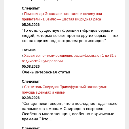
Следопыт
к
Пришельцы Эссассани: кто такие и почему они
прилетели на Землю — Шестая гибридная раса
05.08.2026
"То есть, существует фракция гибридов серых и
людей, которые воюют против других серых — тех,
кто находится под контролем рептилоидов."…
Татьяна
к
Характер по числу рождения: расшифровка от 1 до 31 в
ведической нумерологии
05.08.2026
Очень интересная статья .
Следопыт
к
Святитель Спиридон Тримифунтский: как получить
помощь в деньгах и жилье
02.08.2026
"Священники говорят, что в последние годы число
паломников к мощам Спиридона возросло.
Особенно много женщин, особенно в кризисные
времена." Кто…
Следопыт