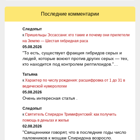
Последние комментарии
Следопыт
к
Пришельцы Эссассани: кто такие и почему они прилетели
на Землю — Шестая гибридная раса
05.08.2026
"То есть, существует фракция гибридов серых и
людей, которые воюют против других серых — тех,
кто находится под контролем рептилоидов."…
Татьяна
к
Характер по числу рождения: расшифровка от 1 до 31 в
ведической нумерологии
05.08.2026
Очень интересная статья .
Следопыт
к
Святитель Спиридон Тримифунтский: как получить
помощь в деньгах и жилье
02.08.2026
"Священники говорят, что в последние годы число
паломников к мощам Спиридона возросло.