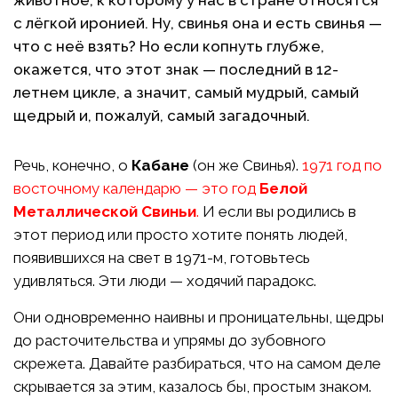
животное, к которому у нас в стране относятся
с лёгкой иронией. Ну, свинья она и есть свинья —
что с неё взять? Но если копнуть глубже,
окажется, что этот знак — последний в 12-
летнем цикле, а значит, самый мудрый, самый
щедрый и, пожалуй, самый загадочный.
Речь, конечно, о
Кабане
(он же Свинья).
1971 год по
восточному календарю — это год
Белой
Металлической Свиньи
.
И если вы родились в
этот период или просто хотите понять людей,
появившихся на свет в 1971-м, готовьтесь
удивляться. Эти люди — ходячий парадокс.
Они одновременно наивны и проницательны, щедры
до расточительства и упрямы до зубовного
скрежета. Давайте разбираться, что на самом деле
скрывается за этим, казалось бы, простым знаком.