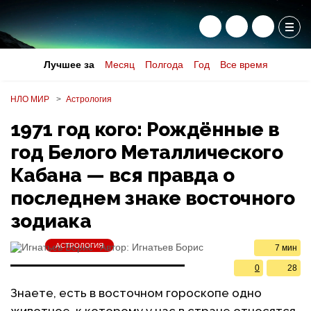
Лучшее за
Месяц
Полгода
Год
Все время
НЛО МИР
Астрология
1971 год кого: Рождённые в
год Белого Металлического
Кабана — вся правда о
последнем знаке восточного
зодиака
АСТРОЛОГИЯ
Автор:
Игнатьев Борис
7 мин
0
28
Знаете, есть в восточном гороскопе одно